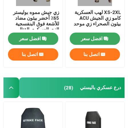
XS-2XL لهب العسكرية
زي جيش مموه بوليستر
كامو زي الجيش ACU
65٪ أخضر بيثون مضاد
بيثون الصحراء زي موحد
للأشعة فوق البنفسجية
الزي العسكري القتالي
افضل سعر
افضل سعر
اتصل بنا
اتصل بنا
درع عسكري باليستي
(28)