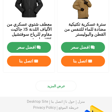
سترة عسكرية تكتيكية
معطف شتوي عسكري من
مضادة للماء للتنفس من
الألياف اللدنة 5٪ جاكيت
القطن والبوليستر
مقاوم للرياح سوفتشيل
95٪ بوليستر
افضل سعر
افضل سعر
اتصل بنا
اتصل بنا
عرض المزيد
منزل
حول نا
اتصل بنا
Desktop Site
خريطة الموقع
Privacy Policy