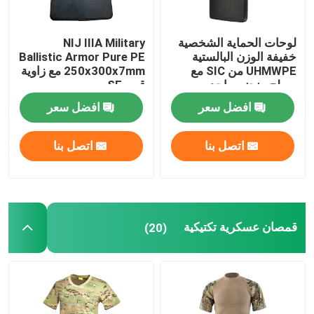
لوحات الحماية الشخصية
NIJ IIIA Military
خفيفة الوزن البالستية
Ballistic Armor Pure PE
UHMWPE من SIC مع
250x300x7mm مع زاوية
سطح منحني واحد
قص SE
افضل سعر
افضل سعر
اتصل بنا
اتصل بنا
قمصان عسكرية تكتيكية
(20)