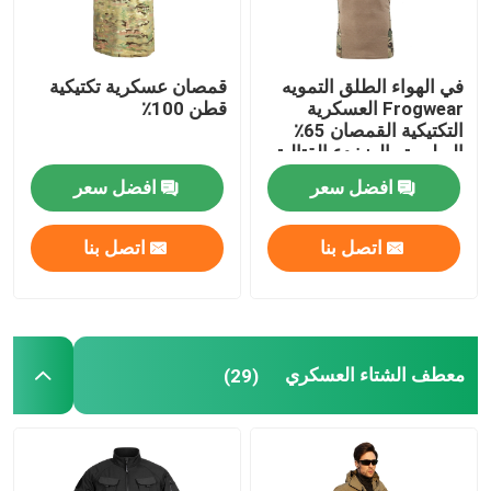
في الهواء الطلق التمويه
قمصان عسكرية تكتيكية
Frogwear العسكرية
قطن 100٪
التكتيكية القمصان 65٪
البوليستر الضفدع القتالية
الموحدة
افضل سعر
افضل سعر
اتصل بنا
اتصل بنا
معطف الشتاء العسكري
(29)