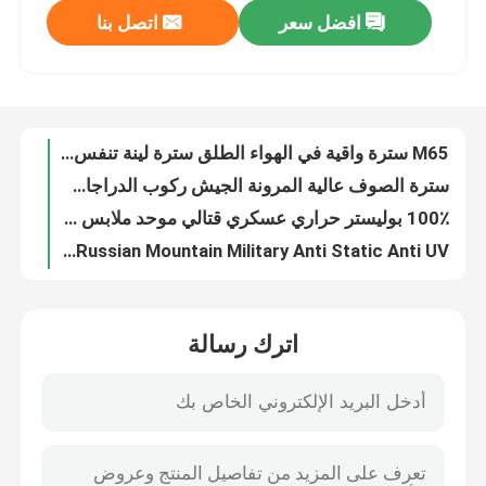
افضل سعر
اتصل بنا
M65 سترة واقية في الهواء الطلق سترة لينة تنفس محبوك النسيج
سترة الصوف عالية المرونة الجيش ركوب الدراجات الحرارية سريعة الجفاف ضيق التعرق
جولة في المعمل
100٪ بوليستر حراري عسكري قتالي موحد ملابس داخلية مجموعة شبكة مربعة تهتز الحبوب
Gorka 3 Gorka 4 Uniform Russian Mountain Military Anti Static Anti UV
مراقبة الجودة
زي قتال عسكري مموه مضاد للماء أفخم متعدد الوظائف
زي قتالي عسكري من القطيفة يسمح بمرور الهواء
اتصل بنا
بو المطاط ميدسولي أحذية رياضية للماء ثقب والدليل على المشي لمسافات طويلة
38-46 الأحذية الجلدية العسكرية إيفا تسولي الرياضة في الهواء الطلق المشي لمسافات طويلة
اطلب اقتباس
ارتداء أحذية المشي لمسافات طويلة الرياضية المقاومة PU المطاط تنفس براون
الدانتيل الأسود حتى الأحذية الجلدية القتالية الخفيفة تنفس عدم الانزلاق
الزي العسكري القتالي
اترك رسالة
أحذية جلدية عسكرية مقاومة للحرارة المطاط تسولي انتعاش سريع مرونة عالية
كاكي نايلون أكسفورد أحذية الثلج العسكرية مقاوم للماء
زي التمويه العسكري
مقاوم للماء أكسفورد نسيج الأحذية الجلدية العسكرية مقاومة الانزلاق امتصاص الصدمات
EVA Slow Epicenter Under Armor Desert أحذية عالية أعلى جلد البقر المدبوغ
درع عسكري باليستي
نسيج القطن الأحذية الجلدية العسكرية الدانتيل يصل الأحذية سستة الجانب للماء