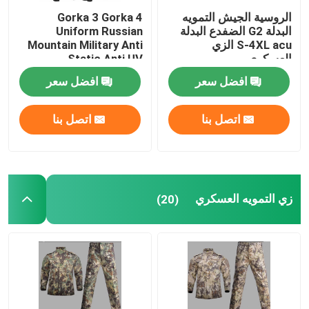
الروسية الجيش التمويه
Gorka 3 Gorka 4
البدلة G2 الضفدع البدلة
Uniform Russian
معدات الصيد في الهواء الطلق
S-4XL acu الزي
Mountain Military Anti
العسكري
Static Anti UV
معدات الصيد في الهواء الطلق
افضل سعر
افضل سعر
اتصل بنا
اتصل بنا
قفازات ركوب مقاومة للماء
ملابس السلامة العاكسة
زي التمويه العسكري
(20)
النماذج العسكرية الحديثة
الزي العسكري المخصص