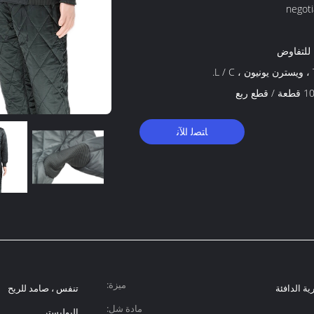
negoti
 للتفاوض
L.
قطع ربع
ﺎﺘﺼﻟ ﺍﻶﻧ
ميزة:
ة الدافئة
تنفس ، صامد للريح
مادة شل:
البوليستر