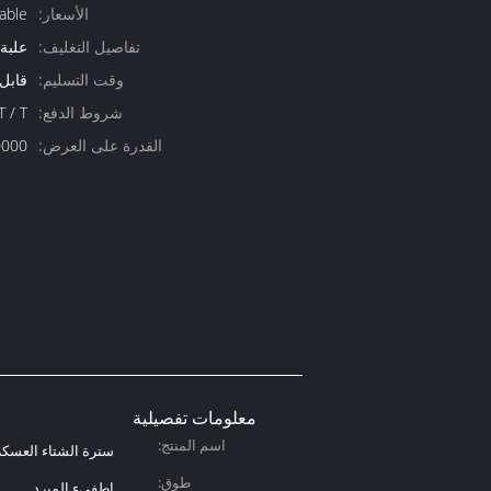
الأسعار:
able
تفاصيل التغليف:
علبة
وقت التسليم:
قابل
شروط الدفع:
T / T ، ويسترن يونيون ،  / C
القدرة على العرض:
10000 قطعة / 
معلومات تفصيلية
اسم المنتج:
سترة الشتاء العسكري
طوق:
اطفىء المبرد