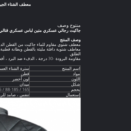
معطف الشتاء الج
منتوج وصف
جاكيت رجالي عسكري متين لباس عسكري قتالي
وصف المنتج
معطف شتوي مقاوم للماء جاكيت من القطن الدافئ 
معاطف شتوية دافئة مليئة بالقطن وبطانة قطنية ك
الطلق.
مقاومة البرودة -30 درجة ، الدفء ضد البرد ، أفضل سترة للطقس البارد
اسم المنتج
سترة الشتاء العسك
مواد
قطن
اللون
لون أخضر
شكل
ميدان
بحجم
165 / 88-185 / 105
إستعمال
تنفس ، صامد للري