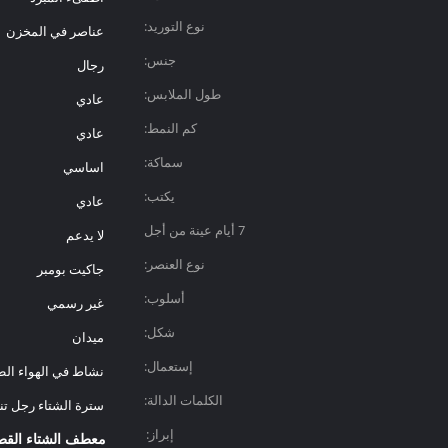
نوع التوريد:
عناصر في المخزن
جنس:
رجال
طول الملابس:
عادي
كم النمط:
عادي
سماكة:
اساسي
يكتب:
عادي
7 أيام عينة من أجل
لا يدعم
المهلة:
نوع العنصر:
جاكيت بومبر
أسلوب:
غير رسمي
شكل:
ميدان
إستعمال:
نشاط في الهواء ال
الكلمات الدالة:
سترة الشتاء رجل تن
إبراز:
معطف الشتاء القطن