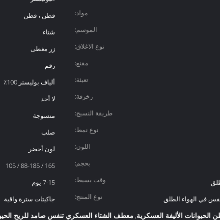
مواد:
قطن ، قطن
الموسم:
شتاء
نوع الاغلاق:
زر مغطى
مقنع:
رقم
تعبئة:
ألياف بوليستر 100٪
زخرفة:
لا أحد
طريقة النسيج:
منسوجة
نوع نمط:
صلب
اللون:
لون أخضر
بحجم:
165 / 88-185 / 105
وقت بسيط:
طلق
7-15 يوم
نوع المنتج:
فس في الهواء الطلق
جاكيتات سترة واقية
 الحيوانات الأليفة العسكرية
معطف الشتاء العسكري تنفس صامد للريح الحيوان
,