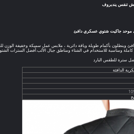
يش تنفس يندبروف
 موحد جاكيت شتوي عسكري دافئ
وبنطلون بأكمام طويلة وياقة دائرية ، ملابس عمل سميكة وخفيفة الوزن للحم
املة ومناسبة للاستخدام في الشتاء ومناطق جبال الألب.أفضل السترات الشتوية 
رية الدافئة
ح