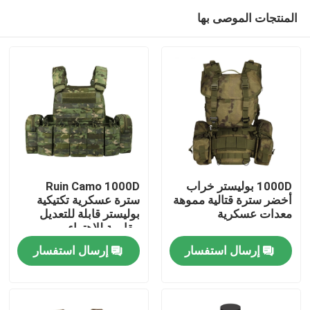
المنتجات الموصى بها
1000D بوليستر خراب
Ruin Camo 1000D
أخضر سترة قتالية مموهة
سترة عسكرية تكتيكية
معدات عسكرية
بوليستر قابلة للتعديل
مسكن
مقاومة للاهتراء
إرسال استفسار
إرسال استفسار
منتجات
معلومات عنا