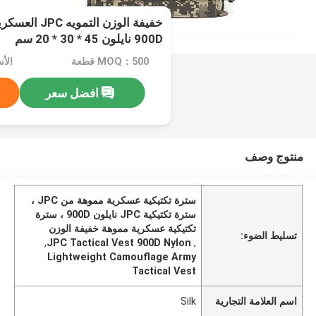
خفيفة الوزن التم
900D نايلون 45 * 30 * 20 سم
MOQ：500 قطعة
الأ
افضل سعر
منتوج وصف
سترة تكتيكية عسكرية مموهة من JPC ،
سترة تكتيكية JPC نايلون 900D ، سترة
تكتيكية عسكرية مموهة خفيفة الوزن
تسليط الضوء:
,
JPC Tactical Vest 900D Nylon
,
Lightweight Camouflage Army
Tactical Vest
اسم العلامة التجارية
Silk