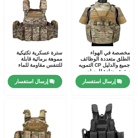
جولة في المعمل
مراقبة الجودة
مخصصة في الهواء
سترة عسكرية تكتيكية
اتصل بنا
الطلق متعددة الوظائف
مموهة برمائية قابلة
جميع والدليل CP التمويه
للتنفس مقاومة للماء
سترة مضادة للرصاص
اطلب اقتباس
إرسال استفسار
إرسال استفسار
الزي العسكري القتالي
زي التمويه العسكري
درع عسكري باليستي