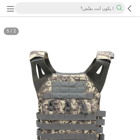
5
/
2