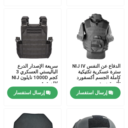
جولة في المعمل
مراقبة الجودة
اتصل بنا
الدفاع عن النفس NIJ IV
سريعة الإصدار الدرع
اطلب اقتباس
سترة عسكرية تكتيكية
الباليستي العسكري 3
كاملة الجسم أكسفورد
كجم 1000D نايلون NIJ
تأثير توسيد
IV سترة
الزي العسكري القتالي
إرسال استفسار
إرسال استفسار
زي التمويه العسكري
درع عسكري باليستي