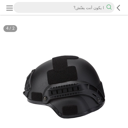
4
/
2