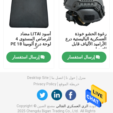
قمصان عسكرية تكتيكية
معطف الشتاء العسكري
رغوة الحشو خوذة
أسود LITAI مضاد
العسكرية الباليستية درع
للرصاص المستوى 4
الأراميد الألياف قابل
لوحة درع ألومينا PE 18
حقيبة ظهر عسكرية تكتيكية
للتعديل
مم سميكة
إرسال استفسار
إرسال استفسار
سترة عسكرية تكتيكية
أحذية جلدية عسكرية
منزل
حول نا
اتصل بنا
Desktop Site
خريطة الموقع
Privacy Policy
أحذية اللباس العسكري
جودة
الزي العسكري القتالي
مصنع الصين.Copyright ©
معدات التخييم العسكرية
2025 Chengdu Bigan Trading Co., Ltd.. All Rights