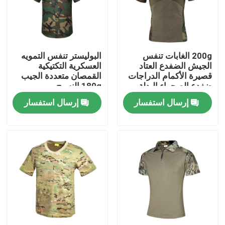
جولة في المعمل
200g الغابات تنفس
البوليستر تنفس التمويه
مراقبة الجودة
الجيش الضفدع العتاد
العسكرية التكتيكية
قصيرة الأكمام الدراجات
القمصان متعددة الجيب
ضفدع الصحراء البدلة
180g النسيج
اتصل بنا
إرسال استفسار
إرسال استفسار
اطلب اقتباس
الزي العسكري القتالي
زي التمويه العسكري
درع عسكري باليستي