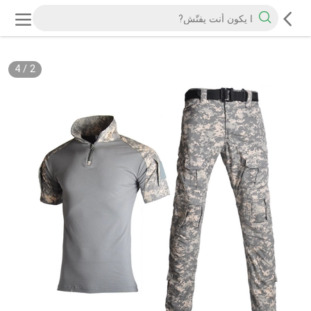
4
/
2