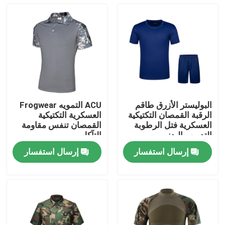
البوليستر الأزرق طاقم
ACU التمويه Frogwear
الرقبة القمصان التكتيكية
العسكرية التكتيكية
العسكرية فتل الرطوبة
القمصان تنفس مقاومة
التدريب البدني
التآكل
إرسال استفسار
إرسال استفسار
مسكن
منتجات
معلومات عنا