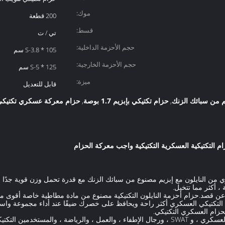
موك:
200 قطعة
قسط:
تي / ت
حجم الأحزمة الداخلية:
S-3.8 * 105 سم
حجم الأحزمة الخارجية:
S-5 * 125 سم
ميزة:
قابل للتعديل
م من سبائك الزنك
حزام تكتيكي بإبزيم 1.7 بوصة
حزام معركة عسكري تكتيكي
,
,
من النايلون مع إبزيم مصنوع من سبائك الزنك مع قدرة تحمل وزن قوية جدًا لتلب
 أكثر مما تتخيل.
ًا عن قصد.حزام أحزمة النايلون التكتيكية مصنوع من مادة مطاطية خاصة أقوى م
ركة التكتيكي العسكري أكثر راحة ويحافظ على خصرك ضيقًا عند أداء مجموعة
زام العسكري التكتيكي.
بالنسبة لك: أحزمةنا الصلبة مخصصة للاستخدام العسكري ، و SWAT ، ورجال الإطفاء ، والعمل ، وا