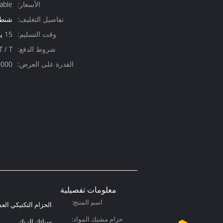
الأسعار:
able
تفاصيل التغليف:
شنط
وقت التسليم:
15 يوم عمل
شروط الدفع:
T / T ، ويسترن يونيون ،  / C
القدرة على العرض:
10000 قطعة
معلومات تفصيلية
اسم المنتج:
الحزام التكتيكي ال
حزام مشبك المواد:
سبائك الزنك