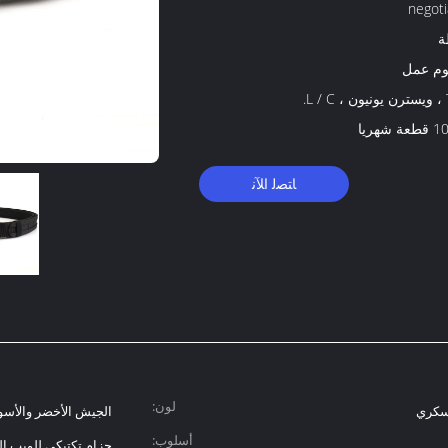
negoti
ة
L.
 شهريا
ﺎﺘﺼﻟ ﺍﻶﻧ
لون:
عسكري
الجيش الأخضر والأسود
أسلوب:
حزام تكتيكي للويب ال