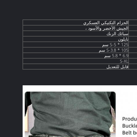
الحزام التكتيكي العسكري
الجيش الأخضر والأسود ،
سبائك الزنك
نايلون
S-5 * 125 سم
S-3.8 * 105 سم
6.9 * 5.8 سم
S-XL
قابل للتعديل