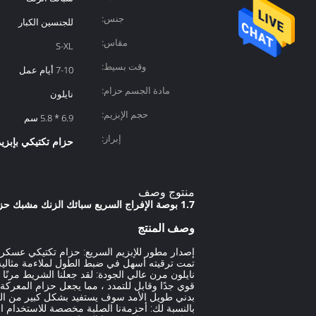
جنس:
للجنسين الكبار
مقاس:
S-XL
وقت بسيط:
7-10 أيام عمل
مادة الجسم حزام:
نايلون
حجم الإبزيم:
6.9 * 5.8 سم
إبراز:
حزام تكتيكي بإبزي
منتوج وصف
1.7 بوصة الإفراج السريع سبائك الزنك مشبك حزام التكتيكية العسكرية التكتيكية واجب معركة الحزام
وصف المنتج
إصدار مطور للإبزيم السريع: حزام تكتيكي عسكري 
تمت ترقيته أسهل في ضبط الطول لملاءمة مثالية ،
نايلون مرن عالي الجودة: لقد جعلنا الشريط مرن
قوي جدًا وقابل للتمدد ، مما يجعل حزام المع
بدني طويل الأمد سوف يستفيد بشكل كبير من الح