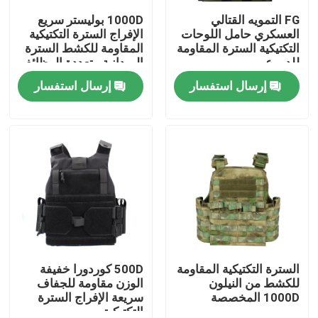
FG التمويه القتالي
1000D بوليستر سريع
العسكري حامل اللوحات
الإفراج السترة التكتيكية
جولة في المعمل
التكتيكية السترة المقاومة
المقاومة للكشط السترة
للدموع
الميدانية متعددة الوظائف
إرسال استفسار
إرسال استفسار
مراقبة الجودة
اتصل بنا
اطلب اقتباس
الزي العسكري القتالي
زي التمويه العسكري
السترة التكتيكية المقاومة
500D كوردورا خفيفة
للكشط من النيلون
الوزن مقاومة للجفاف
1000D المخصصة
سريعة الإفراج السترة
درع عسكري باليستي
التكتيكية