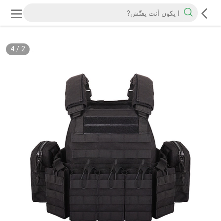
4
/
2