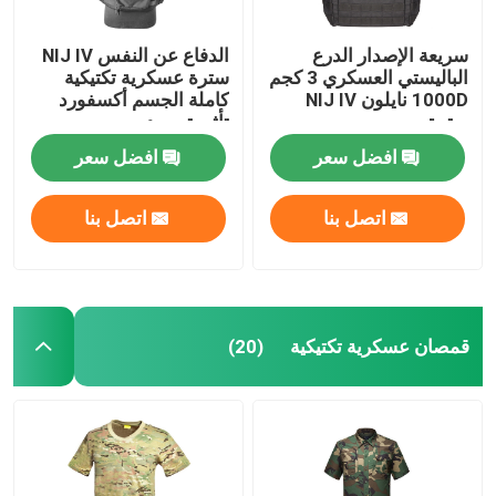
سريعة الإصدار الدرع
الدفاع عن النفس NIJ IV
الباليستي العسكري 3 كجم
سترة عسكرية تكتيكية
1000D نايلون NIJ IV
كاملة الجسم أكسفورد
سترة
تأثير توسيد
افضل سعر
افضل سعر
اتصل بنا
اتصل بنا
قمصان عسكرية تكتيكية
(20)