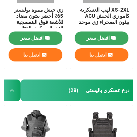
XS-2XL لهب العسكرية
زي جيش مموه بوليستر
كامو زي الجيش ACU
65٪ أخضر بيثون مضاد
بيثون الصحراء زي موحد
للأشعة فوق البنفسجية
الزي العسكري القتالي
افضل سعر
افضل سعر
اتصل بنا
اتصل بنا
درع عسكري باليستي
(28)