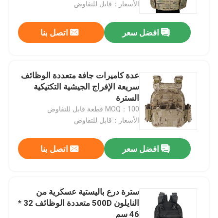
الأسعار：قابل للتفاوض
افضل سعر
اتصل بنا
عدة كاميرات جافة متعددة الوظائف
سريعة الإفراج الجيشية التكتيكية
السترة
MOQ：100 قطعة قابل للتفاوض
الأسعار：قابل للتفاوض
افضل سعر
اتصل بنا
مسكن
منتجات
سترة درع باليستية عسكرية من
النايلون 500D متعددة الوظائف 32 *
46 سم
معلومات عنا