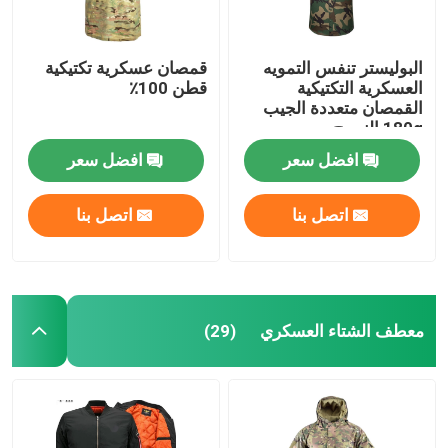
البوليستر تنفس التمويه
قمصان عسكرية تكتيكية
العسكرية التكتيكية
قطن 100٪
القمصان متعددة الجيب
180g النسيج
افضل سعر
افضل سعر
اتصل بنا
اتصل بنا
معطف الشتاء العسكري
(29)