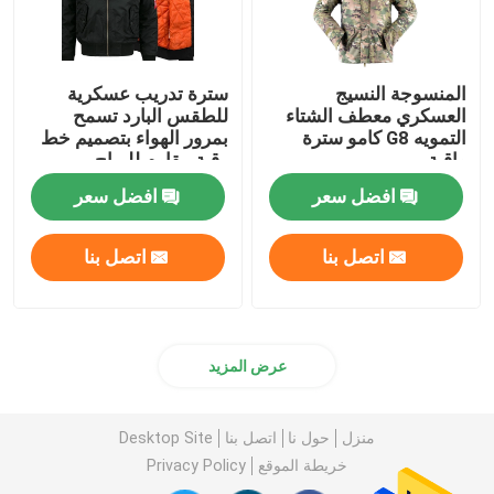
المنسوجة النسيج
سترة تدريب عسكرية
العسكري معطف الشتاء
للطقس البارد تسمح
التمويه G8 كامو سترة
بمرور الهواء بتصميم خط
واقية
رقبة مقاوم للرياح
افضل سعر
افضل سعر
اتصل بنا
اتصل بنا
عرض المزيد
منزل
حول نا
اتصل بنا
Desktop Site
خريطة الموقع
Privacy Policy