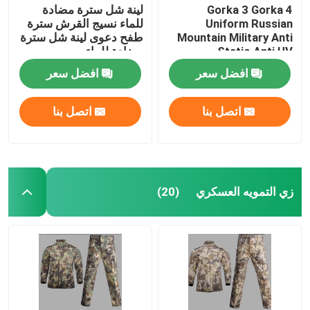
Gorka 3 Gorka 4
لينة شل سترة مضادة
Uniform Russian
للماء نسيج القرش سترة
Mountain Military Anti
طفح دعوى لينة شل سترة
Static Anti UV
مضادة للماء
افضل سعر
افضل سعر
اتصل بنا
اتصل بنا
زي التمويه العسكري
(20)