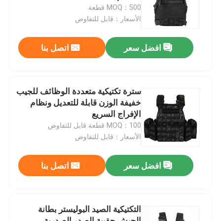
MOQ：500 قطعة
الأسعار：قابل للتفاوض
جولة في المعمل
افضل سعر
اتصل بنا
مراقبة الجودة
اتصل بنا
سترة تكتيكية متعددة الوظائف للجيب
خفيفة الوزن قابلة للتعديل ونظام
الإفراج السريع
اطلب اقتباس
MOQ：100 قطعة قابل للتفاوض
الأسعار：قابل للتفاوض
الزي العسكري القتالي
افضل سعر
اتصل بنا
زي التمويه العسكري
التكتيكية الصيد البوليستر بطانة
درع عسكري باليستي
الجيش حقيبة الصدر الصدرية