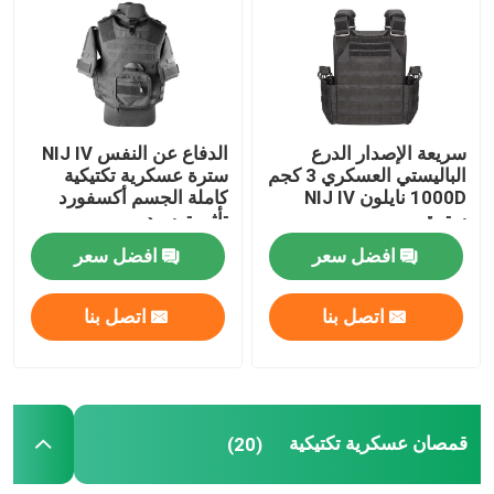
جولة في المعمل
مراقبة الجودة
سريعة الإصدار الدرع
الدفاع عن النفس NIJ IV
الباليستي العسكري 3 كجم
سترة عسكرية تكتيكية
1000D نايلون NIJ IV
كاملة الجسم أكسفورد
اتصل بنا
سترة
تأثير توسيد
افضل سعر
افضل سعر
اطلب اقتباس
اتصل بنا
اتصل بنا
الزي العسكري القتالي
زي التمويه العسكري
قمصان عسكرية تكتيكية
(20)
درع عسكري باليستي