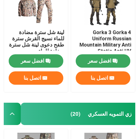
Gorka 3 Gorka 4
لينة شل سترة مضادة
Uniform Russian
للماء نسيج القرش سترة
Mountain Military Anti
طفح دعوى لينة شل سترة
Static Anti UV
مضادة للماء
افضل سعر
افضل سعر
اتصل بنا
اتصل بنا
زي التمويه العسكري
(20)