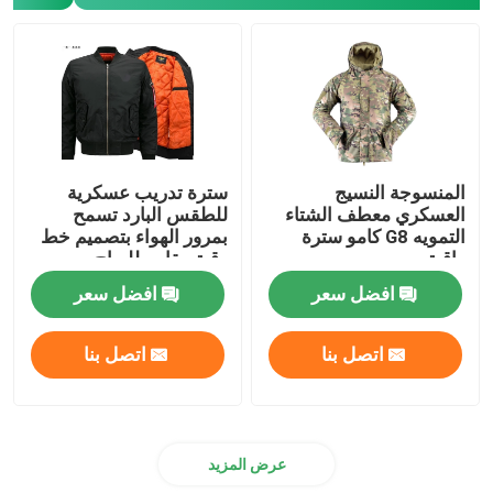
معدات الصيد في الهواء الطلق
معدات الصيد في الهواء الطلق
قفازات ركوب مقاومة للماء
المنسوجة النسيج
سترة تدريب عسكرية
العسكري معطف الشتاء
للطقس البارد تسمح
التمويه G8 كامو سترة
بمرور الهواء بتصميم خط
واقية
رقبة مقاوم للرياح
ملابس السلامة العاكسة
افضل سعر
افضل سعر
النماذج العسكرية الحديثة
اتصل بنا
اتصل بنا
الزي العسكري المخصص
عرض المزيد