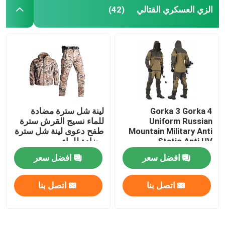
الزي العسكري القتالي
(42)
Gorka 3 Gorka 4
لينة شل سترة مضادة
Uniform Russian
للماء نسيج القرش سترة
Mountain Military Anti
طفح دعوى لينة شل سترة
Static Anti UV
مضادة للماء
افضل سعر
افضل سعر
اتصل بنا
اتصل بنا