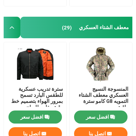
معدات الصيد في الهواء الطلق
معطف الشتاء العسكري
(29)
معدات الصيد في الهواء الطلق
قفازات ركوب مقاومة للماء
ملابس السلامة العاكسة
المنسوجة النسيج
سترة تدريب عسكرية
النماذج العسكرية الحديثة
العسكري معطف الشتاء
للطقس البارد تسمح
التمويه G8 كامو سترة
بمرور الهواء بتصميم خط
واقية
رقبة مقاوم للرياح
الزي العسكري المخصص
افضل سعر
افضل سعر
اتصل بنا
اتصل بنا