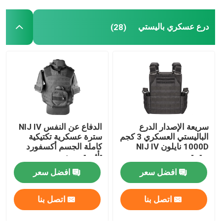
درع عسكري باليستي
(28)
جولة في المعمل
مراقبة الجودة
اتصل بنا
اطلب اقتباس
سريعة الإصدار الدرع
الدفاع عن النفس NIJ IV
الباليستي العسكري 3 كجم
سترة عسكرية تكتيكية
1000D نايلون NIJ IV
كاملة الجسم أكسفورد
الزي العسكري القتالي
سترة
تأثير توسيد
افضل سعر
افضل سعر
زي التمويه العسكري
اتصل بنا
اتصل بنا
درع عسكري باليستي