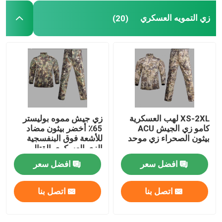
زي التمويه العسكري
(20)
XS-2XL لهب العسكرية
زي جيش مموه بوليستر
كامو زي الجيش ACU
65٪ أخضر بيثون مضاد
بيثون الصحراء زي موحد
للأشعة فوق البنفسجية
الزي العسكري القتالي
مسكن
افضل سعر
افضل سعر
منتجات
اتصل بنا
اتصل بنا
معلومات عنا