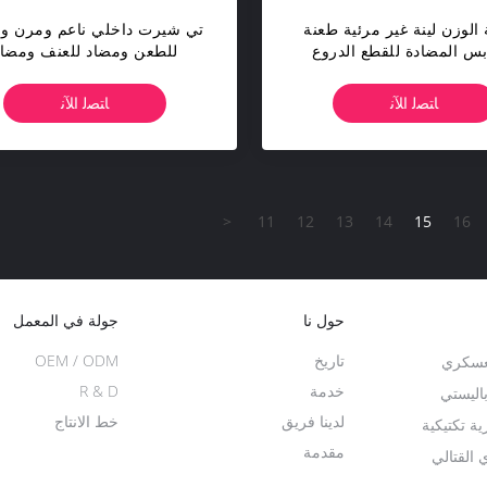
الوزن لينة غير مرئية طعنة
تي شيرت داخلي ناعم ومرن و
بس المضادة للقطع الدروع
للطعن ومضاد للعنف ومضاد
لواقية للبدن كم طويل
للانزلاق ومضاد للقطع
ﺎﺘﺼﻟ ﺍﻶﻧ
ﺎﺘﺼﻟ ﺍﻶﻧ
<
11
12
13
14
15
16
حول نا
جولة في المعمل
تاريخ
OEM / ODM
لعسكري
خدمة
R & D
اليستي
لدينا فريق
خط الانتاج
 تكتيكية
مقدمة
القتالي