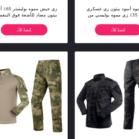
وه أسود بيثون زي عسكري
زي جيش مموه 
مموه 35٪ زي مموه بوليسي من
بيثون مضاد للأشعة فوق البنف
القطن
الزي العسكري القتالي
ﺎﺘﺼﻟ ﺍﻶﻧ
ﺎﺘﺼﻟ ﺍﻶﻧ