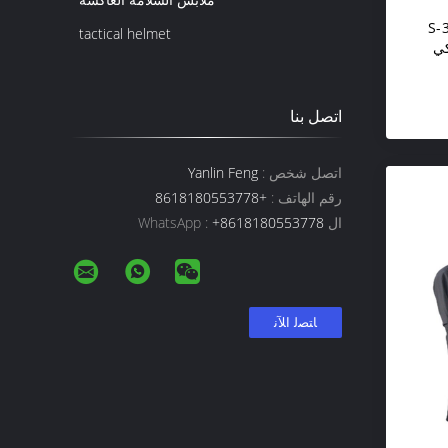
البوليستر S-3XL
tactical helmet
كي
اتصل بنا
اتصل شخص :
Yanlin Feng
رقم الهاتف :
+8618180553778
ال WhatsApp :
+8618180553778