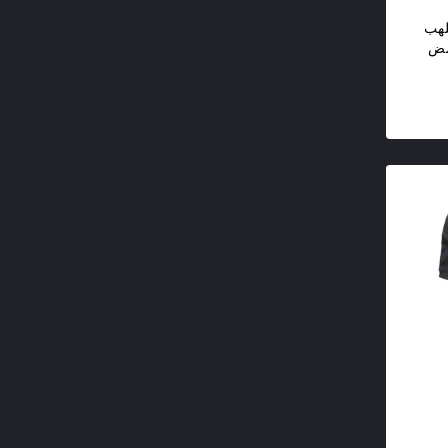
لهب
مض