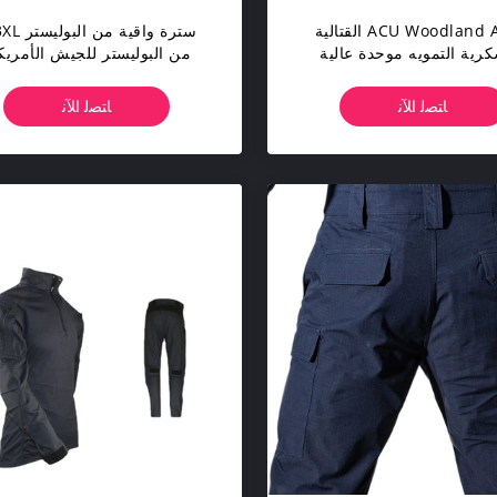
ACU Woodland Army القتالية
سترة واقية من 
كرية التمويه موحدة عالية
من البوليستر للجيش الأمري
ثافة Ripstop النسيج
M65 سترة عكسية مضادة للبكتيريا
ﺎﺘﺼﻟ ﺍﻶﻧ
ﺎﺘﺼﻟ ﺍﻶﻧ