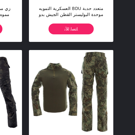
متعدد حدبة BDU العسكرية التمويه
زي مم
موحدة البوليستر القطن الجيش بدو
موحدة
ﺎﺘﺼﻟ ﺍﻶﻧ