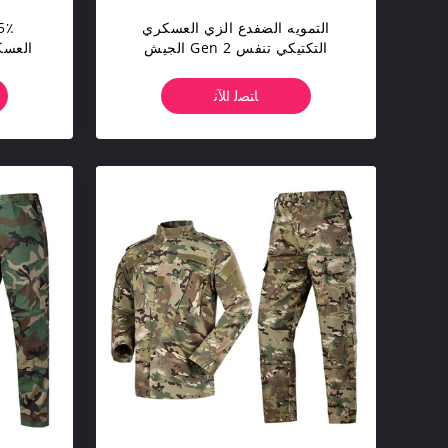
التمويه الضفدع الزي العسكري
التكتيكي تنفس Gen 2 الجيش
العسكر
الموحدة
ا
ﺎﺘﺼﻟ ﺍﻶﻧ