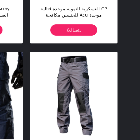
CP العسكرية التمويه موحدة قتالية
موحدة Acu للجنسين مكافحة
العس
ساكنة تنفس
الك
ﺎﺘﺼﻟ ﺍﻶﻧ