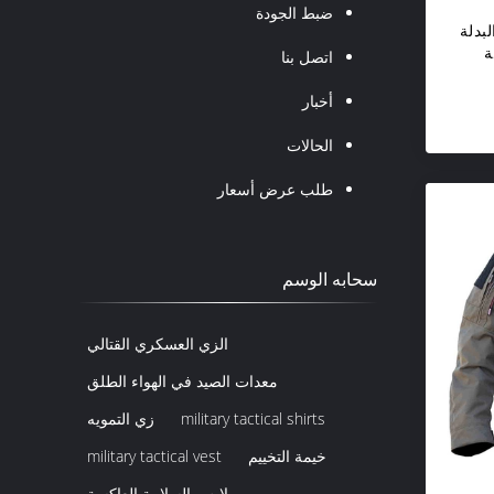
ضبط الجودة
 البدلة
رية
اتصل بنا
أخبار
الحالات
طلب عرض أسعار
سحابه الوسم
الزي العسكري القتالي
معدات الصيد في الهواء الطلق
military tactical shirts
زي التمويه
خيمة التخييم
military tactical vest
ملابس السلامة العاكسة