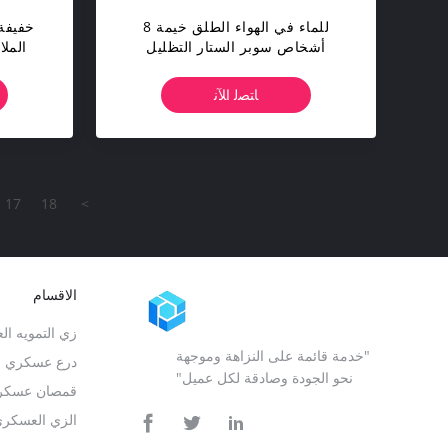
للماء في الهواء الطلق خيمة 8
خفيفة 
أشخاص سوبر الستار التظليل
الملا
التخييم خيمة سهلة اقامة الخيام
ا
ﺎﺘﺼﻟ ﺍﻶﻧ
17
18
>
الاقسام
زي التمويه ا
"خدمة قائمة على النزاهة وموجهة
درع عسكري ب
نحو الجودة وصادقة لكل عميل"
قمصان عسكرية
الزي العسكري 