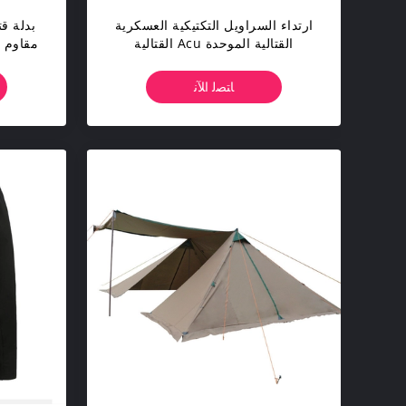
ارتداء السراويل التكتيكية العسكرية
بدلة ق
القتالية الموحدة Acu القتالية
مقاوم للماء 65٪ بو
البوليستر القطن
ﺎﺘﺼﻟ ﺍﻶﻧ