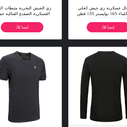
تال عسكرية زي جيش كحلي
زي الجيش البحرية مثبطات ال
ليستر 35٪ قطن
العسكرية الضفدع القتالية ح
القلوي مقاومة
ﺎﺘﺼﻟ ﺍﻶﻧ
ﺎﺘﺼﻟ ﺍﻶﻧ