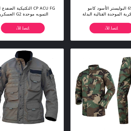
65٪ البوليستر الأسود كامو
CP ACU FG التكتيكية الضفدع
ية الموحدة القتالية البدلة
التمويه موحدة G2 العسك
لمسيل للدموع مقاومة
الضفدع البدلة
ﺎﺘﺼﻟ ﺍﻶﻧ
ﺎﺘﺼﻟ ﺍﻶﻧ