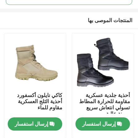
المنتجات الموصى بها
أحذية جلدية عسكرية
كاكي نايلون أكسفورد
مسكن
مقاومة للحرارة المطاط
أحذية الثلج العسكرية
تسولي انتعاش سريع
مقاوم للماء
مرونة عالية
منتجات
إرسال استفسار
إرسال استفسار
معلومات عنا