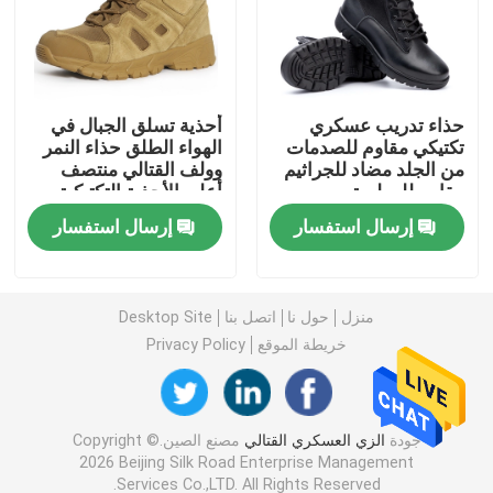
قمصان عسكرية تكتيكية
حذاء تدريب عسكري
أحذية تسلق الجبال في
معطف الشتاء العسكري
تكتيكي مقاوم للصدمات
الهواء الطلق حذاء النمر
من الجلد مضاد للجراثيم
وولف القتالي منتصف
مقاوم للرطوبة
أعلى الأحذية التكتيكية
حقيبة ظهر عسكرية تكتيكية
السوداء
إرسال استفسار
إرسال استفسار
سترة عسكرية تكتيكية
منزل
حول نا
اتصل بنا
Desktop Site
أحذية جلدية عسكرية
خريطة الموقع
Privacy Policy
أحذية اللباس العسكري
جودة
الزي العسكري القتالي
مصنع الصين.Copyright ©
2026 Beijing Silk Road Enterprise Management
معدات التخييم العسكرية
Services Co.,LTD. All Rights Reserved.