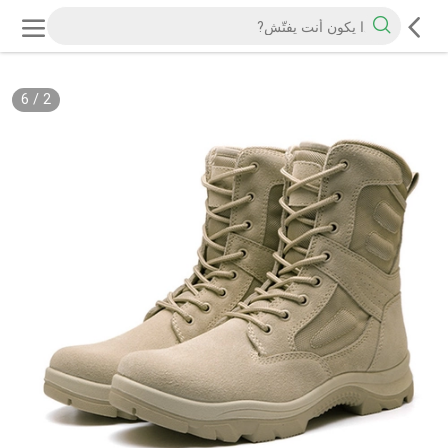
6
/
2