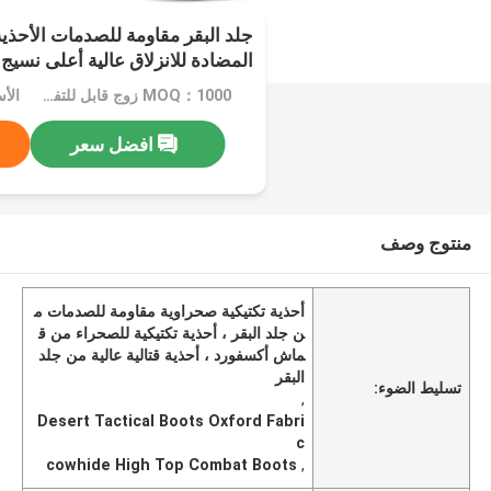
جلد البقر مقاومة للصدمات الأحذية
المضادة للانزلاق عالية أعلى نسيج
MOQ：1000 زوج قابل للتفاوض
الأ
افضل سعر
منتوج وصف
أحذية تكتيكية صحراوية مقاومة للصدمات م
ن جلد البقر ، أحذية تكتيكية للصحراء من ق
ماش أكسفورد ، أحذية قتالية عالية من جلد
البقر
تسليط الضوء:
,
Desert Tactical Boots Oxford Fabri
c
cowhide High Top Combat Boots
,