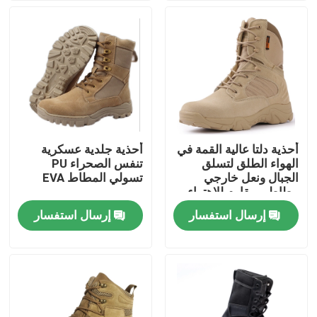
جولة في المعمل
مراقبة الجودة
اتصل بنا
أحذية دلتا عالية القمة في
أحذية جلدية عسكرية
الهواء الطلق لتسلق
تنفس الصحراء PU
اطلب اقتباس
الجبال ونعل خارجي
تسولي المطاط EVA
مطاطي مقاوم للاهتراء
إرسال استفسار
إرسال استفسار
الزي العسكري القتالي
زي التمويه العسكري
درع عسكري باليستي