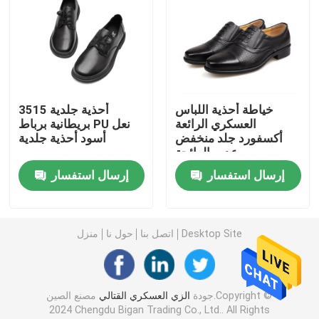
سترة عسكرية تكتيكية
أحذية جلدية عسكرية
خياطة أحذية اللباس
3515 أحذية جلدية
العسكري الرائعة
بريطانية برباط PU نعل
أحذية اللباس العسكري
أكسفورد جلد منخفض
أسود أحذية جلدية
عديم الرائحة
معدات التخييم العسكرية
إرسال استفسار
إرسال استفسار
معدات الصيد في الهواء الطلق
Desktop Site
اتصل بنا
حول نا
منزل
معدات الصيد في الهواء الطلق
جودة
الزي العسكري القتالي
مصنع الصين.Copyright ©
قفازات ركوب مقاومة للماء
2024 Chengdu Bigan Trading Co., Ltd.. All Rights