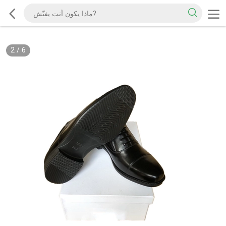
2
/
6