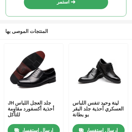
استمر
المنتجات الموصى بها
منزل
لينة وحيد تنفس اللباس
JH جلد العجل اللباس
العسكري أحذية جلد البقر
أحذية أكسفورد مقاومة
حول بنا
بو بطانة
للتآكل
إرسال استفسار
إرسال استفسار
إتصال