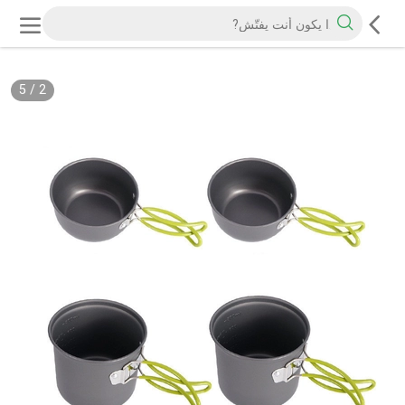
5
/
2