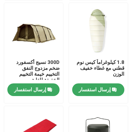
جولة في المعمل
مراقبة الجودة
اتصل بنا
1.8 كيلوغراماً كيس نوم
300D نسيج أكسفورد
قطني مع غطاء خفيف
ضخم مزدوج النفق
اطلب اقتباس
الوزن
التخييم خيمة التخييم
الخفيفة للغاية
إرسال استفسار
إرسال استفسار
الزي العسكري القتالي
زي التمويه العسكري
درع عسكري باليستي