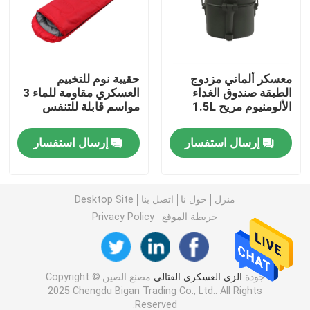
قمصان عسكرية تكتيكية
معسكر ألماني مزدوج
حقيبة نوم للتخييم
معطف الشتاء العسكري
الطبقة صندوق الغداء
العسكري مقاومة للماء 3
الألومنيوم مريح 1.5L
مواسم قابلة للتنفس
حقيبة ظهر عسكرية تكتيكية
إرسال استفسار
إرسال استفسار
سترة عسكرية تكتيكية
منزل
حول نا
اتصل بنا
Desktop Site
أحذية جلدية عسكرية
خريطة الموقع
Privacy Policy
أحذية اللباس العسكري
جودة
الزي العسكري القتالي
مصنع الصين.Copyright ©
2025 Chengdu Bigan Trading Co., Ltd.. All Rights
معدات التخييم العسكرية
Reserved.