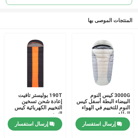
المنتجات الموصى بها
3000G كيس النوم
190T بوليستر تافيت
مسكن
البيضاء البطة أسفل كيس
إعادة شحن تسخين
النوم للتخييم في الهواء
التخييم الكهربائية كيس
الطلق
النوم
منتجات
إرسال استفسار
إرسال استفسار
معلومات عنا