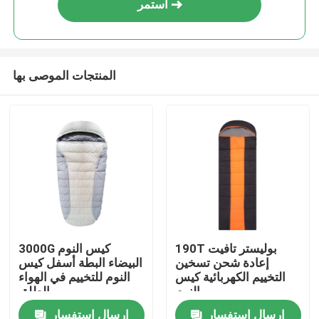
استمر
المنتجات الموصى بها
منزل
190T بوليستر تافيت
3000G كيس النوم
إعادة شحن تسخين
البيضاء البطة أسفل كيس
حول بنا
التخييم الكهربائية كيس
النوم للتخييم في الهواء
النوم
الطلق
إرسال استفسار
إرسال استفسار
إتصال