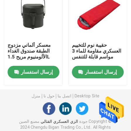
سترة عسكرية تكتيكية
أحذية جلدية عسكرية
حقيبة نوم للتخييم
معسكر ألماني مزدوج
العسكري مقاومة للماء 3
الطبقة صندوق الغداء
أحذية اللباس العسكري
مواسم قابلة للتنفس
الألومنيوم مريح 1.5L
معدات التخييم العسكرية
إرسال استفسار
إرسال استفسار
معدات الصيد في الهواء الطلق
Desktop Site
اتصل بنا
حول نا
منزل
معدات الصيد في الهواء الطلق
جودة
الزي العسكري القتالي
مصنع الصين.Copyright ©
قفازات ركوب مقاومة للماء
2024 Chengdu Bigan Trading Co., Ltd.. All Rights