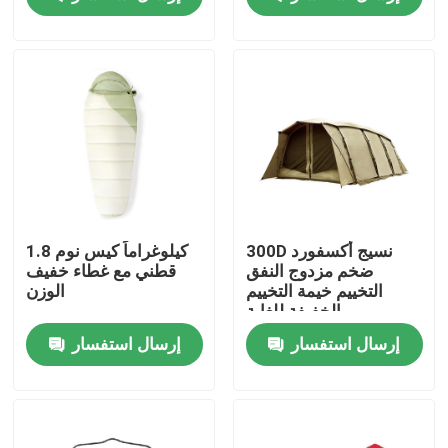
المنتجات
الزي العسكري القتالي
زي التمويه العسكري
درع عسكري باليستي
300D نسيج أكسفورد
1.8 كيلوغراماً كيس نوم
ضخم مزدوج النفق
قطني مع غطاء خفيف
التخييم خيمة التخييم
الوزن
قمصان عسكرية تكتيكية
الخفيفة للغاية
إرسال استفسار
إرسال استفسار
معطف الشتاء العسكري
حقيبة ظهر عسكرية تكتيكية