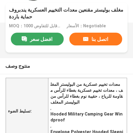
مغلف بوليستر مقنعين معدات التخييم العسكرية يندبروف
حماية باردة
الأسعار：Negotiable
MOQ：1000 قطعة قابل للتفاوض
اتصل بنا
افضل سعر
منتوج وصف
معدات تخييم عسكرية من البوليستر المغل
ف ، معدات تخييم عسكرية بغطاء للرأس م
قاومة للرياح ، حقيبة نوم بغطاء للرأس من
البوليستر المغلف
,
تسليط الضوء:
Hooded Military Camping Gear Win
dproof
,
Envelope Polyester Hooded Sleepi