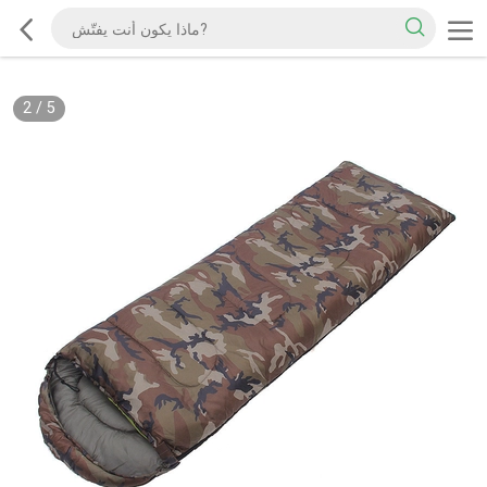
2
/
5