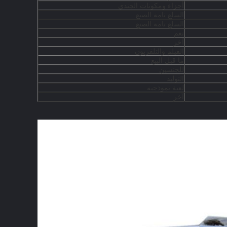
أجزاء ومكونات الجندي
السلع تامة الصنع
السلع تامة الصنع
نعم
آخر
الفيلم والتلفزيون
ما قبل البيع
للجنسين
التوليد
لعبة نموذجية
آخر