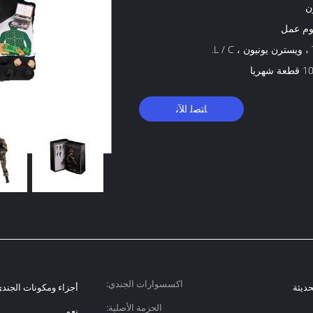
ن
L.
 شهريا
ﺎﺘﺼﻟ ﺍﻶﻧ
اكسسوارات الجندي:
حديثة
أجزاء ومكونات الجند
الحزمة الأصلية:
نعم