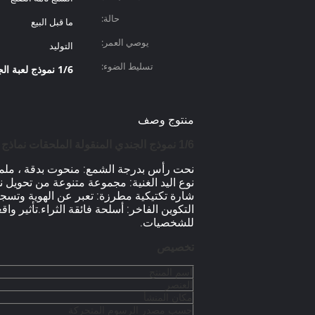
حالة:
ما قبل البيع
يوصي العمر:
التوليد
تسليط الضوء:
1/6 نموذج لعبة الجنود
منتوج وصف
1/6 نموذج الجندي المنقولة الملحقات نماذج عسكرية حديثة دمية لعبة نموذج يدوي
نحت رأس بدرجة الشمع: منحوت بدقة ، ملمس 
نوع اليد الغنية: مجموعة متنوعة من تحويل ن
شارة تكتيكية مطرزة: تعبر عن الهوية وتسجيل
التكوين الفاخر: أسلحة فائقة الثراء.تأثير و
للشخصيات.
تخصيص
اسم المنتج
العنصر
مكان المنشأ
حسب مصدر الرسوم المتحركة