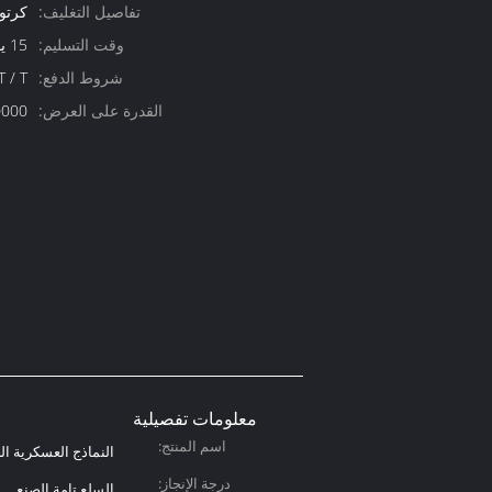
تفاصيل التغليف:
كرتو
وقت التسليم:
15 يوم عمل
شروط الدفع:
T / T ، ويسترن يونيون ،  / C
القدرة على العرض:
10000 قطعة
معلومات تفصيلية
اسم المنتج:
النماذج العسكرية ال
درجة الإنجاز:
السلع تامة الصنع