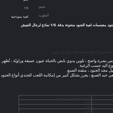
حجم:
1/6
أسلوب:
لعبة نموذجية
مجسمات لعبة الجنود منحوتة بدقة
1/6 نماذج لرجال الجيش
,
,
بشرة واضح ، تلوين يدوي نابض بالحياة.عيون عميقة وزاويّة ، تُظهِر 
وع اليد حسب الرغبة.
 مجد الجنود ، متقنة الصنع.
اقعي جيد الصنع ، يعزز بشكل كبير من إمكانية اللعب للجندي.أنواع الجنو
النماذج العسكرية الحديثة
قيمة
الصين
الصين