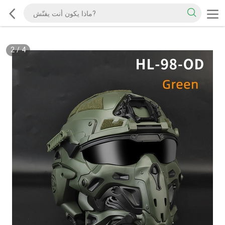
2
/
4