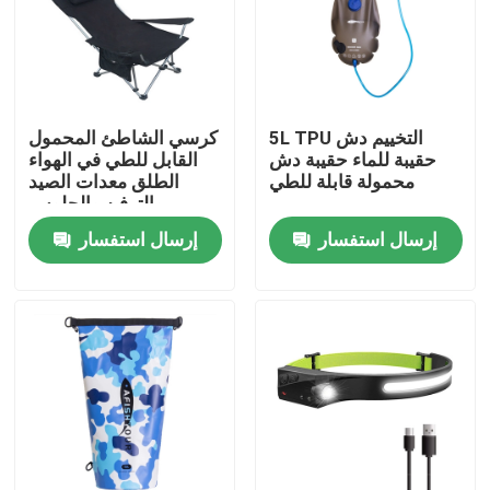
5L TPU التخييم دش
كرسي الشاطئ المحمول
حقيبة للماء حقيبة دش
القابل للطي في الهواء
محمولة قابلة للطي
الطلق معدات الصيد
والترفيه والجلوس
والكذب
إرسال استفسار
إرسال استفسار