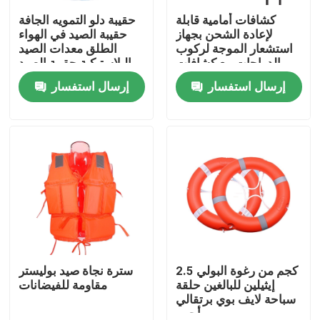
كشافات أمامية قابلة
حقيبة دلو التمويه الجافة
لإعادة الشحن بجهاز
حقيبة الصيد في الهواء
استشعار الموجة لركوب
الطلق معدات الصيد
الدراجات مع كشافات
البلاستيكية حقيبة الصيد
USB قابلة لإعادة الشحن
الجافة المضادة للماء
إرسال استفسار
إرسال استفسار
منزل
2.5 كجم من رغوة البولي
سترة نجاة صيد بوليستر
حول بنا
إيثيلين للبالغين حلقة
مقاومة للفيضانات
سباحة لايف بوي برتقالي
أحمر
إتصال