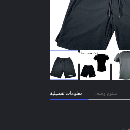
منتوج وصف
معلومات تفصيلية
S ، M