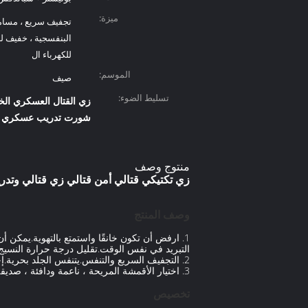
ميزة:
تجفيف سريع ، مسامي
البنفسجية ، خفيف للغ
للكهرباء ال
الموسم:
صيف
تسليط الضوء:
زي القتال العسكري الخ
شورت تدريب عسكري خفي
منتوج وصف
زي تكتيكي قتالي أمن قتالي زي قتالي وت
وصف المنتج
1. ارفض أن تكون خانقًا واستمتع بالتهوية.يمكن
التبريد في نفس الوقت.تقليل درجة حرارة النسيج 
2. التجفيف السريع والتنفس.يتنفس الجلد بحرية.إجراء العرق والرطوبة بسرعة ، والرياضة أكثر راحة.
3. اختيار الأقمشة المريحة ، ناعمة ودافئة ، صديقة للبشرة وتنفس.
تخصيص