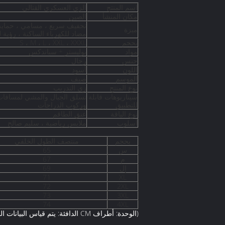
اسم المنتج
الزي العسكري القتالي
مكان المنشأ
الصين
تجفيف سريع ، مسامي ، حماية م
ميزة
مضاد للكهرباء الساكنة ، رؤية 
بحجم
S ، M ، L ، XXL ، XXXL
مواد
بوليستر + سباندكس
جنس
رجال
اللون
أسود
الموسم
صيف
نوع المنتج
زي التدريب
سيناريوهات قابلة
تسلق الجبال والمشي لمسافات ط
للتطبيق
وركوب الدراجات
نوع الياقة
عنق الطاقم
أسلوب
ملابس رياضية ، سليم صالح
بحجم
منتصف الطول الخلفي
س
65
م
67
إل
69
71
XL
72
2XL
73
3XL
74
4XL
(الوحدة: أطراف CM الدافئة: يتم قياس البيانات المذكورة أعلاه يدويًا بشكل مسطح ، والخطأ 1-2 سم)