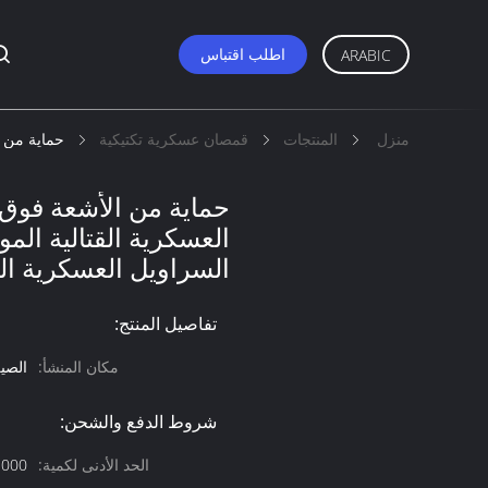
اطلب اقتباس
ARABIC
منزل
المنتجات
قمصان عسكرية تكتيكية
حماية من ا
حماية من الأشعة فوق 
العسكرية القتالية المو
السراويل العسكرية ال
تفاصيل المنتج:
مكان المنشأ:
الصي
شروط الدفع والشحن:
الحد الأدنى لكمية:
1000 قطعة قابل للت