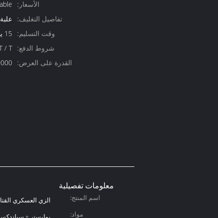
الأسعار:
able
تفاصيل التغليف:
علبة
وقت التسليم:
15 يوم عمل
شروط الدفع:
T / T ، ويسترن يونيون ،  / C
القدرة على العرض:
10000 قطعة ف
معلومات تفصيلية
اسم المنتج:
الزي العسكري القتا
مواد:
بوليستر + سباندكس