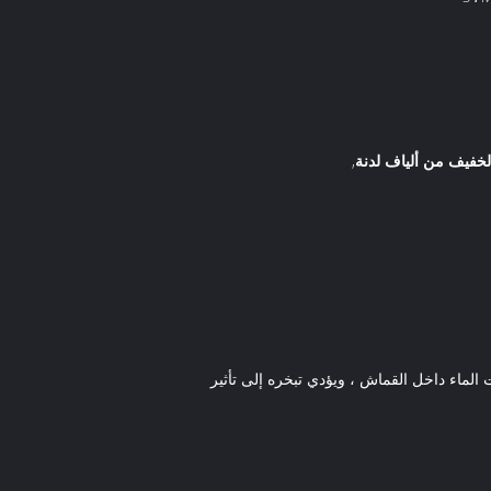
خفيف من ألياف لدنة
,
الماء داخل القماش ، ويؤدي تبخره إلى تأثير