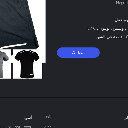
Negoti
L.
ي الشهر
ﺎﺘﺼﻟ ﺍﻶﻧ
اللون:
لي
أسود
بحجم:
 ، L ، XL ، XXL ، XXXL