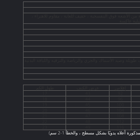
ن الأشعة فوق البنفسجية ، خفيف للغاية ، مقاوم للاهتراء ،
ليلية عاكسة
ويلة وصيد الأسماك والجري والرياضة والترفيه واللياقة البدنية
إفلاس
عرض الكتف
طول الكم
17
43
92
18
44
96
19
45
100
20
46
104
21
47
108
22
48
112
23
49
116