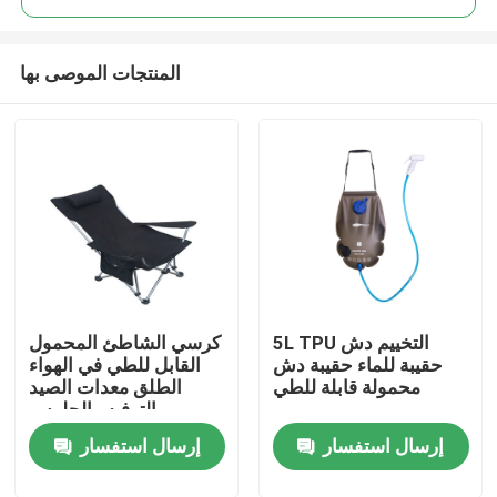
المنتجات الموصى بها
5L TPU التخييم دش
كرسي الشاطئ المحمول
منزل
حقيبة للماء حقيبة دش
القابل للطي في الهواء
محمولة قابلة للطي
الطلق معدات الصيد
والترفيه والجلوس
حول بنا
والكذب
إرسال استفسار
إرسال استفسار
إتصال