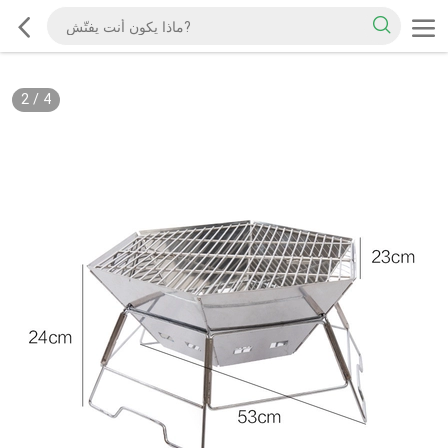
2
/
4