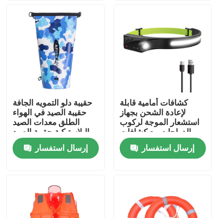
المنتجات
الزي العسكري القتالي
زي التمويه العسكري
كشافات أمامية قابلة
حقيبة دلو التمويه الجافة
لإعادة الشحن بجهاز
حقيبة الصيد في الهواء
درع عسكري باليستي
استشعار الموجة لركوب
الطلق معدات الصيد
الدراجات مع كشافات
البلاستيكية حقيبة الصيد
USB قابلة لإعادة الشحن
الجافة المضادة للماء
إرسال استفسار
إرسال استفسار
قمصان عسكرية تكتيكية
معطف الشتاء العسكري
حقيبة ظهر عسكرية تكتيكية