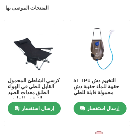
المنتجات الموصى بها
5L TPU التخييم دش
كرسي الشاطئ المحمول
حقيبة للماء حقيبة دش
القابل للطي في الهواء
محمولة قابلة للطي
الطلق معدات الصيد
منزل
والترفيه والجلوس
والكذب
إرسال استفسار
إرسال استفسار
حول بنا
إتصال