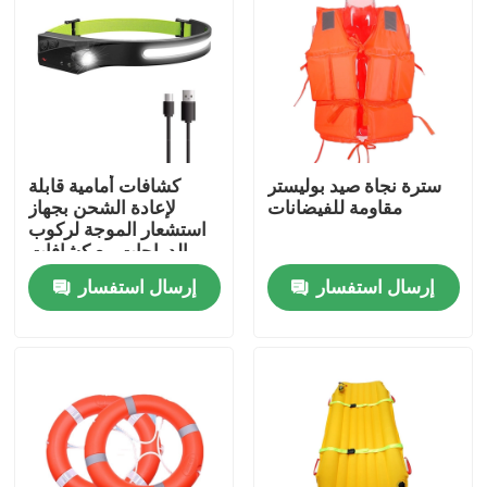
المنتجات
الزي العسكري القتالي
سترة نجاة صيد بوليستر
كشافات أمامية قابلة
زي التمويه العسكري
مقاومة للفيضانات
لإعادة الشحن بجهاز
استشعار الموجة لركوب
الدراجات مع كشافات
درع عسكري باليستي
USB قابلة لإعادة الشحن
إرسال استفسار
إرسال استفسار
قمصان عسكرية تكتيكية
معطف الشتاء العسكري
حقيبة ظهر عسكرية تكتيكية