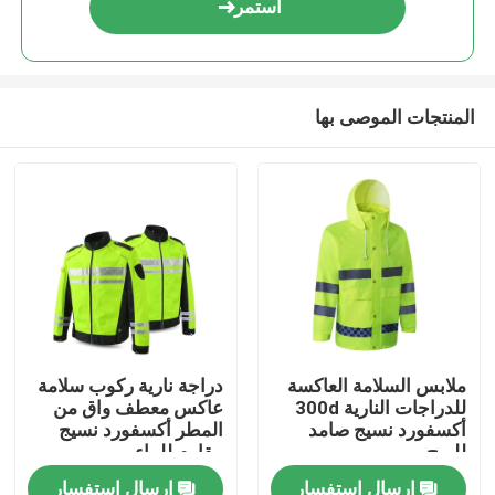
استمر
المنتجات الموصى بها
مسكن
ملابس السلامة العاكسة
دراجة نارية ركوب سلامة
للدراجات النارية 300d
عاكس معطف واق من
منتجات
أكسفورد نسيج صامد
المطر أكسفورد نسيج
للريح
مقاوم للماء
إرسال استفسار
إرسال استفسار
معلومات عنا