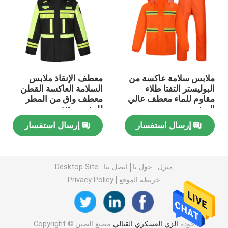
قمصان عسكرية تكتيكية
معطف الشتاء العسكري
ملابس سلامة عاكسة من
معطف الإنقاذ ملابس
البوليستر التفتا طلاء
السلامة العاكسة القطن
حقيبة ظهر عسكرية تكتيكية
مقاوم للماء معطف عالي
معطف واق من المطر
الوضوح
للجنسين تنفس سريع
الجفاف
سترة عسكرية تكتيكية
إرسال استفسار
إرسال استفسار
أحذية جلدية عسكرية
منزل
حول نا
اتصل بنا
Desktop Site
خريطة الموقع
Privacy Policy
أحذية اللباس العسكري
معدات التخييم العسكرية
جودة
الزي العسكري القتالي
مصنع الصين.Copyright ©