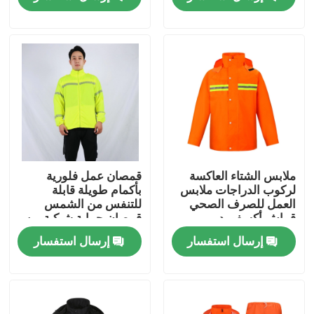
جولة في المعمل
مراقبة الجودة
اتصل بنا
اطلب اقتباس
ملابس الشتاء العاكسة
قمصان عمل فلورية
لركوب الدراجات ملابس
بأكمام طويلة قابلة
العمل للصرف الصحي
للتنفس من الشمس
الزي العسكري القتالي
قماش أكسفورد
قمصان حماية شبكية من
القماش الفلوريسنت
إرسال استفسار
إرسال استفسار
زي التمويه العسكري
درع عسكري باليستي