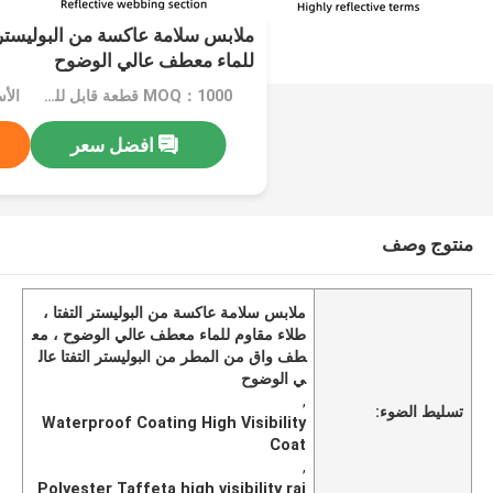
ملابس سلامة عاكسة من البوليستر ا
للماء معطف عالي الوضوح
MOQ：1000 قطعة قابل للتفاوض
الأ
افضل سعر
منتوج وصف
ملابس سلامة عاكسة من البوليستر التفتا ،
طلاء مقاوم للماء معطف عالي الوضوح ، مع
طف واق من المطر من البوليستر التفتا عال
ي الوضوح
,
تسليط الضوء:
Waterproof Coating High Visibility
Coat
,
Polyester Taffeta high visibility rai