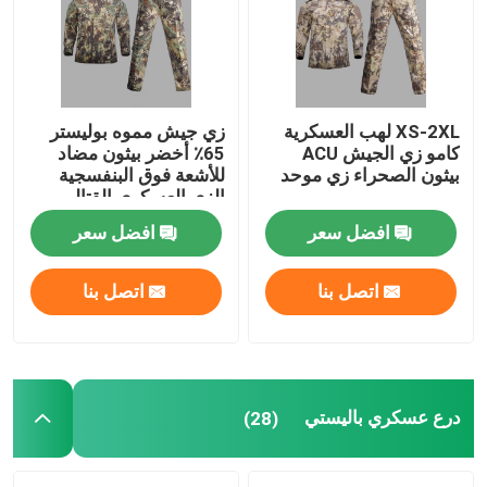
XS-2XL لهب العسكرية
زي جيش مموه بوليستر
كامو زي الجيش ACU
65٪ أخضر بيثون مضاد
بيثون الصحراء زي موحد
للأشعة فوق البنفسجية
الزي العسكري القتالي
افضل سعر
افضل سعر
اتصل بنا
اتصل بنا
درع عسكري باليستي
(28)