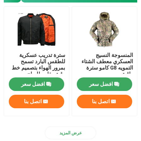
المنسوجة النسيج
سترة تدريب عسكرية
العسكري معطف الشتاء
للطقس البارد تسمح
التمويه G8 كامو سترة
بمرور الهواء بتصميم خط
واقية
رقبة مقاوم للرياح
افضل سعر
افضل سعر
اتصل بنا
اتصل بنا
عرض المزيد