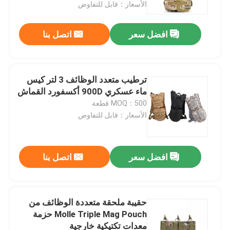
الأسعار：قابل للتفاوض
افضل سعر
اتصل بنا
ترطيب متعدد الوظائف 3 لتر كيس
ماء عسكري 900D أكسفورد القماش
MOQ：500 قطعة
الأسعار：قابل للتفاوض
افضل سعر
اتصل بنا
مسكن
منتجات
حقيبة ملحقة متعددة الوظائف من
Molle Triple Mag Pouch حزمة
معدات تكتيكية خارجية
معلومات عنا