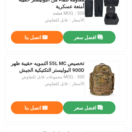
أمتعة عسكرية
MOQ：500 قطعة
قمصان عسكرية تكتيكية
الأسعار：قابل للتفاوض
معطف الشتاء العسكري
افضل سعر
اتصل بنا
حقيبة ظهر عسكرية تكتيكية
تخصيص 55L MC التمويه حقيبة ظهر
900D البوليستر التكتيكية الجيش
سترة عسكرية تكتيكية
MOQ：500 مجموعات قابل للتفاوض
الأسعار：قابل للتفاوض
أحذية جلدية عسكرية
افضل سعر
اتصل بنا
أحذية اللباس العسكري
معدات التخييم العسكرية