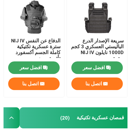
سريعة الإصدار الدرع
الدفاع عن النفس NIJ IV
الباليستي العسكري 3 كجم
سترة عسكرية تكتيكية
1000D نايلون NIJ IV
كاملة الجسم أكسفورد
سترة
تأثير توسيد
افضل سعر
افضل سعر
اتصل بنا
اتصل بنا
قمصان عسكرية تكتيكية
(20)