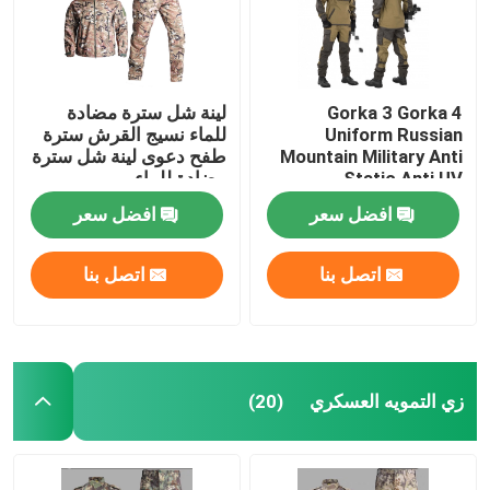
Gorka 3 Gorka 4
لينة شل سترة مضادة
Uniform Russian
للماء نسيج القرش سترة
Mountain Military Anti
طفح دعوى لينة شل سترة
Static Anti UV
مضادة للماء
افضل سعر
افضل سعر
اتصل بنا
اتصل بنا
زي التمويه العسكري
(20)