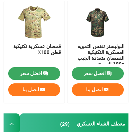
البوليستر تنفس التمويه
قمصان عسكرية تكتيكية
العسكرية التكتيكية
قطن 100٪
القمصان متعددة الجيب
180g النسيج
افضل سعر
افضل سعر
اتصل بنا
اتصل بنا
معطف الشتاء العسكري
(29)