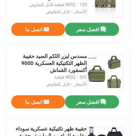
MOQ：100 قطعة قابل للتفاوض
الأسعار：قابل للتفاوض
جولة في المعمل
افضل سعر
اتصل بنا
مراقبة الجودة
اتصل بنا
مسدس ليزر اللكم الصيد حقيبة
الظهر التكتيكية العسكرية 900D
أكسفورد القماش
اطلب اقتباس
MOQ：500 قطعة
الأسعار：قابل للتفاوض
الزي العسكري القتالي
افضل سعر
اتصل بنا
زي التمويه العسكري
حقيبة ظهر تكتيكية عسكرية سوداء
درع عسكري باليستي
مقاومة للماء من البوليستر حقيبة