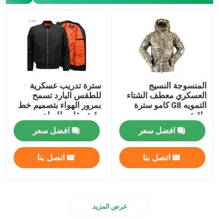
المنسوجة النسيج
سترة تدريب عسكرية
العسكري معطف الشتاء
للطقس البارد تسمح
التمويه G8 كامو سترة
بمرور الهواء بتصميم خط
واقية
رقبة مقاوم للرياح
افضل سعر
افضل سعر
اتصل بنا
اتصل بنا
عرض المزيد