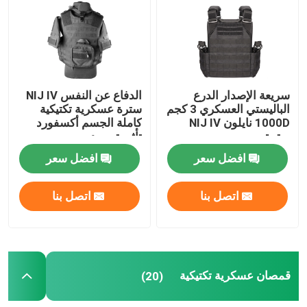
سريعة الإصدار الدرع
الدفاع عن النفس NIJ IV
الباليستي العسكري 3 كجم
سترة عسكرية تكتيكية
1000D نايلون NIJ IV
كاملة الجسم أكسفورد
سترة
تأثير توسيد
افضل سعر
افضل سعر
اتصل بنا
اتصل بنا
قمصان عسكرية تكتيكية
(20)