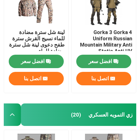
Gorka 3 Gorka 4
لينة شل سترة مضادة
Uniform Russian
للماء نسيج القرش سترة
Mountain Military Anti
طفح دعوى لينة شل سترة
Static Anti UV
مضادة للماء
افضل سعر
افضل سعر
اتصل بنا
اتصل بنا
زي التمويه العسكري
(20)