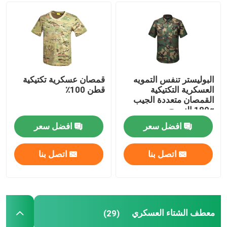
البوليستر تنفس التمويه
قمصان عسكرية تكتيكية
العسكرية التكتيكية
قطن 100٪
القمصان متعددة الجيب
180g النسيج
افضل سعر
افضل سعر
اتصل بنا
اتصل بنا
معطف الشتاء العسكري
(29)