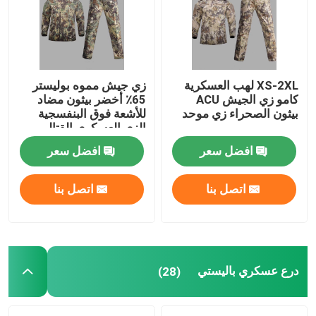
XS-2XL لهب العسكرية
زي جيش مموه بوليستر
كامو زي الجيش ACU
65٪ أخضر بيثون مضاد
بيثون الصحراء زي موحد
للأشعة فوق البنفسجية
الزي العسكري القتالي
افضل سعر
افضل سعر
اتصل بنا
اتصل بنا
درع عسكري باليستي
(28)