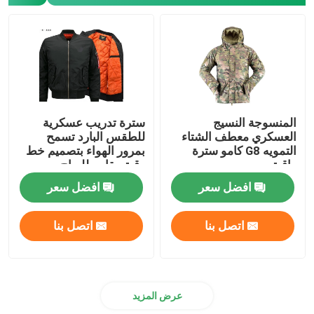
المنسوجة النسيج
سترة تدريب عسكرية
العسكري معطف الشتاء
للطقس البارد تسمح
التمويه G8 كامو سترة
بمرور الهواء بتصميم خط
واقية
رقبة مقاوم للرياح
افضل سعر
افضل سعر
اتصل بنا
اتصل بنا
عرض المزيد