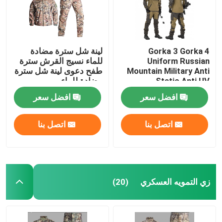
Gorka 3 Gorka 4
لينة شل سترة مضادة
Uniform Russian
للماء نسيج القرش سترة
Mountain Military Anti
طفح دعوى لينة شل سترة
Static Anti UV
مضادة للماء
افضل سعر
افضل سعر
اتصل بنا
اتصل بنا
زي التمويه العسكري
(20)