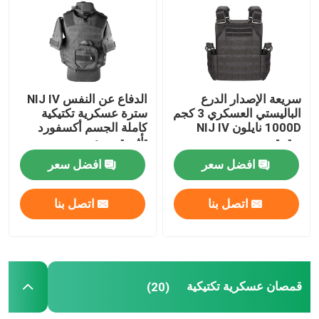
سريعة الإصدار الدرع
الدفاع عن النفس NIJ IV
الباليستي العسكري 3 كجم
سترة عسكرية تكتيكية
1000D نايلون NIJ IV
كاملة الجسم أكسفورد
سترة
تأثير توسيد
افضل سعر
افضل سعر
اتصل بنا
اتصل بنا
قمصان عسكرية تكتيكية
(20)