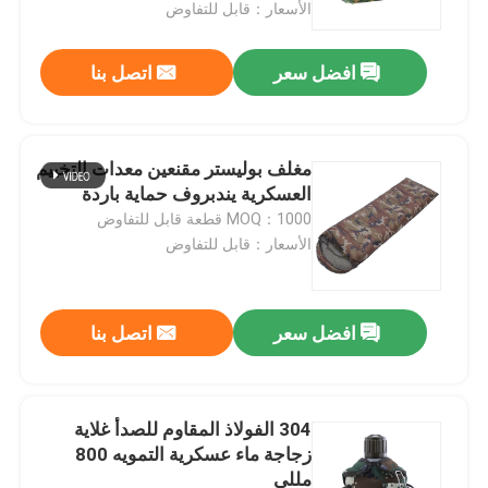
الأسعار：قابل للتفاوض
افضل سعر
اتصل بنا
مغلف بوليستر مقنعين معدات التخييم
العسكرية يندبروف حماية باردة
MOQ：1000 قطعة قابل للتفاوض
الأسعار：قابل للتفاوض
افضل سعر
اتصل بنا
مسكن
منتجات
304 الفولاذ المقاوم للصدأ غلاية
زجاجة ماء عسكرية التمويه 800
مللي
معلومات عنا