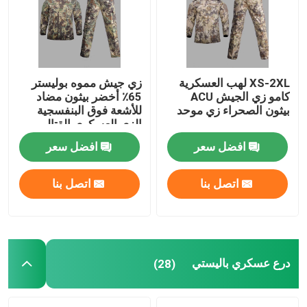
XS-2XL لهب العسكرية
زي جيش مموه بوليستر
كامو زي الجيش ACU
65٪ أخضر بيثون مضاد
بيثون الصحراء زي موحد
للأشعة فوق البنفسجية
الزي العسكري القتالي
افضل سعر
افضل سعر
اتصل بنا
اتصل بنا
درع عسكري باليستي
(28)