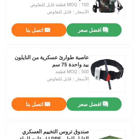
MOQ：100 قطعة قابل للتفاوض
الأسعار：قابل للتفاوض
جولة في المعمل
افضل سعر
اتصل بنا
مراقبة الجودة
اتصل بنا
عاصبة طوارئ عسكرية من النايلون
بيد واحدة 75 سم
MOQ：500 قطعة
اطلب اقتباس
الأسعار：قابل للتفاوض
الزي العسكري القتالي
افضل سعر
اتصل بنا
زي التمويه العسكري
صندوق تروس التخييم العسكري
درع عسكري باليستي
القابل للطي LLDPE مقاوم للماء