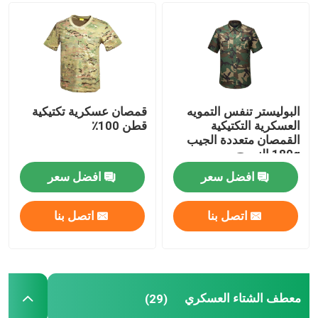
البوليستر تنفس التمويه
قمصان عسكرية تكتيكية
العسكرية التكتيكية
قطن 100٪
القمصان متعددة الجيب
180g النسيج
افضل سعر
افضل سعر
اتصل بنا
اتصل بنا
معطف الشتاء العسكري
(29)