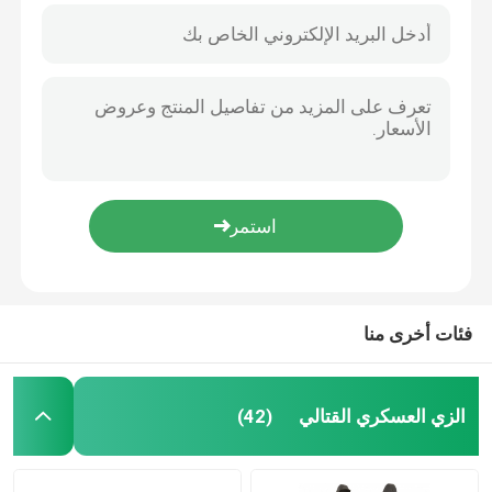
فئات أخرى منا
الزي العسكري القتالي
(42)