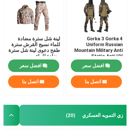
Gorka 3 Gorka 4
لينة شل سترة مضادة
Uniform Russian
للماء نسيج القرش سترة
Mountain Military Anti
طفح دعوى لينة شل سترة
Static Anti UV
مضادة للماء
افضل سعر
افضل سعر
اتصل بنا
اتصل بنا
مسكن
منتجات
زي التمويه العسكري
(20)
معلومات عنا