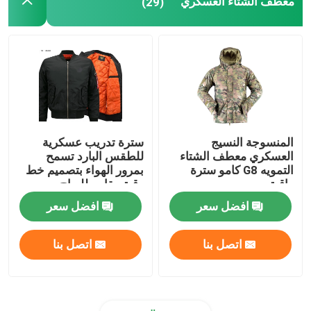
معطف الشتاء العسكري
(29)
المنسوجة النسيج
سترة تدريب عسكرية
العسكري معطف الشتاء
للطقس البارد تسمح
التمويه G8 كامو سترة
بمرور الهواء بتصميم خط
واقية
رقبة مقاوم للرياح
افضل سعر
افضل سعر
اتصل بنا
اتصل بنا