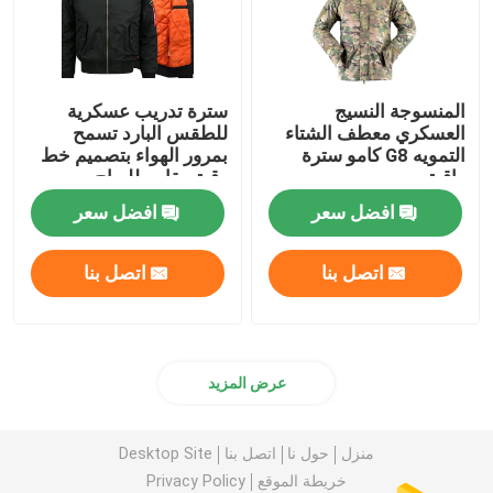
المنسوجة النسيج
سترة تدريب عسكرية
العسكري معطف الشتاء
للطقس البارد تسمح
التمويه G8 كامو سترة
بمرور الهواء بتصميم خط
واقية
رقبة مقاوم للرياح
افضل سعر
افضل سعر
اتصل بنا
اتصل بنا
عرض المزيد
منزل
حول نا
اتصل بنا
Desktop Site
خريطة الموقع
Privacy Policy