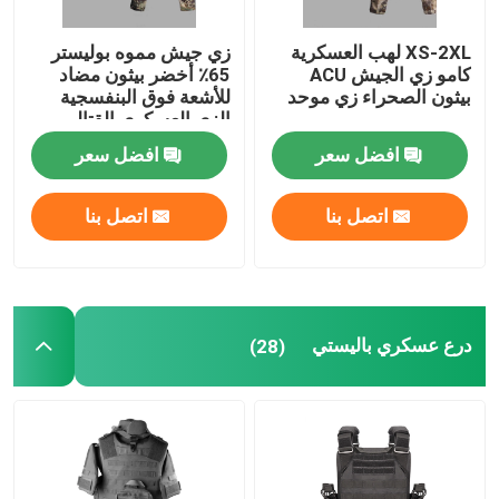
XS-2XL لهب العسكرية
زي جيش مموه بوليستر
كامو زي الجيش ACU
65٪ أخضر بيثون مضاد
بيثون الصحراء زي موحد
للأشعة فوق البنفسجية
الزي العسكري القتالي
افضل سعر
افضل سعر
اتصل بنا
اتصل بنا
درع عسكري باليستي
(28)