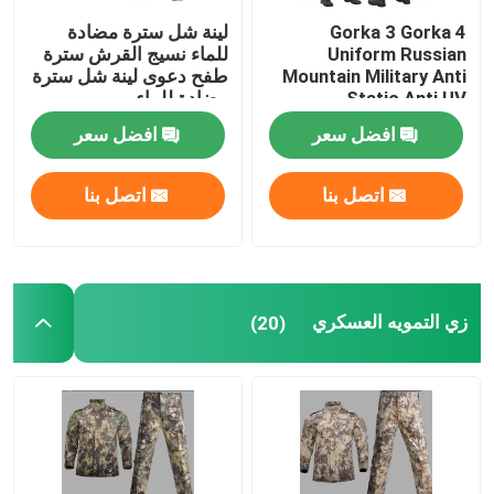
Gorka 3 Gorka 4
لينة شل سترة مضادة
معدات الصيد في الهواء الطلق
Uniform Russian
للماء نسيج القرش سترة
Mountain Military Anti
طفح دعوى لينة شل سترة
Static Anti UV
مضادة للماء
معدات الصيد في الهواء الطلق
افضل سعر
افضل سعر
قفازات ركوب مقاومة للماء
اتصل بنا
اتصل بنا
ملابس السلامة العاكسة
زي التمويه العسكري
(20)
النماذج العسكرية الحديثة
الزي العسكري المخصص