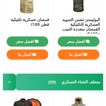
البوليستر تنفس التمويه
قمصان عسكرية تكتيكية
العسكرية التكتيكية
قطن 100٪
القمصان متعددة الجيب
180g النسيج
افضل سعر
افضل سعر
اتصل بنا
اتصل بنا
معطف الشتاء العسكري
(29)