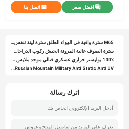
افضل سعر
اتصل بنا
M65 سترة واقية في الهواء الطلق سترة لينة تنفس محبوك النسيج
سترة الصوف عالية المرونة الجيش ركوب الدراجات الحرارية سريعة الجفاف ضيق التعرق
جولة في المعمل
100٪ بوليستر حراري عسكري قتالي موحد ملابس داخلية مجموعة شبكة مربعة تهتز الحبوب
Gorka 3 Gorka 4 Uniform Russian Mountain Military Anti Static Anti UV
مراقبة الجودة
زي قتال عسكري مموه مضاد للماء أفخم متعدد الوظائف
زي قتالي عسكري من القطيفة يسمح بمرور الهواء
اتصل بنا
بو المطاط ميدسولي أحذية رياضية للماء ثقب والدليل على المشي لمسافات طويلة
38-46 الأحذية الجلدية العسكرية إيفا تسولي الرياضة في الهواء الطلق المشي لمسافات طويلة
اطلب اقتباس
ارتداء أحذية المشي لمسافات طويلة الرياضية المقاومة PU المطاط تنفس براون
الدانتيل الأسود حتى الأحذية الجلدية القتالية الخفيفة تنفس عدم الانزلاق
الزي العسكري القتالي
اترك رسالة
أحذية جلدية عسكرية مقاومة للحرارة المطاط تسولي انتعاش سريع مرونة عالية
كاكي نايلون أكسفورد أحذية الثلج العسكرية مقاوم للماء
زي التمويه العسكري
مقاوم للماء أكسفورد نسيج الأحذية الجلدية العسكرية مقاومة الانزلاق امتصاص الصدمات
EVA Slow Epicenter Under Armor Desert أحذية عالية أعلى جلد البقر المدبوغ
درع عسكري باليستي
نسيج القطن الأحذية الجلدية العسكرية الدانتيل يصل الأحذية سستة الجانب للماء