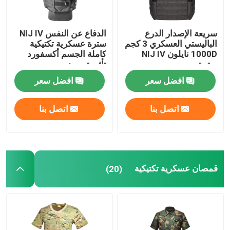
سريعة الإصدار الدرع
الدفاع عن النفس NIJ IV
الباليستي العسكري 3 كجم
سترة عسكرية تكتيكية
1000D نايلون NIJ IV
كاملة الجسم أكسفورد
سترة
تأثير توسيد
افضل سعر
افضل سعر
اتصل بنا
اتصل بنا
قمصان عسكرية تكتيكية
(20)