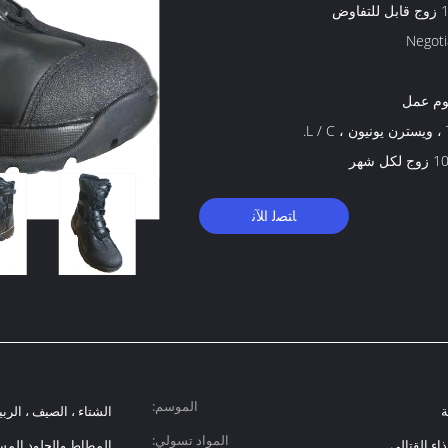
فاوض
Negoti
L.
كل شهر
ﺎﺘﺼﻟ ﺍﻶﻧ
الموسم:
ة
الشتاء ، الصيف ، الربي
المواد تسولي:
اء القتالي
المطاط والجلود المس