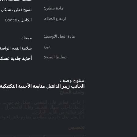
مادة تبطين:
نسيج قطن ، شبكي
ارتفاع الحذاء:
الكاحل و Bootie
مادة النعل الأوسط:
ممحاة
دور:
سلامة القدم الواقية
تسليط الضوء:
أحذية جلدية عسكر
منتوج وصف
الجانب زيبر الدانتيل متابعة الأحذية التكتيك
وصف المنتج
1. داخل: قماش قابل للتنفس ، هيكل كم جورب ، مناسب لبيئات مختلفة.
2. نعل داخلي: سهل التنظيف وقابل للاستخراج 
أكثر فعالية من التأثير الخارجي.
3. النعل: نعل خارجي مطاطي مقاوم للاهتراء وغير قابل للانزلاق وامتصاص الصدمات EVA MD معًا لتوفير حماية مزدوجة لقدميك.
تخصيص