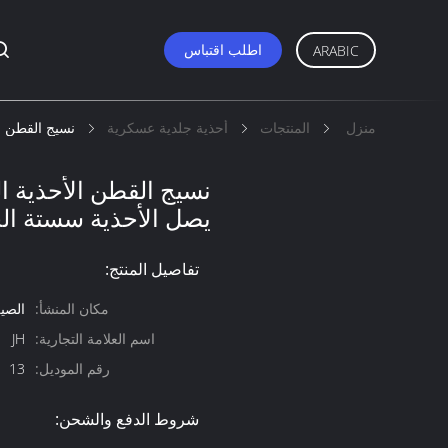
اطلب اقتباس
ARABIC
منزل
المنتجات
أحذية جلدية عسكرية
نسيج القطن ال
نسيج القطن الأحذية ال
يصل الأحذية سستة الج
تفاصيل المنتج:
مكان المنشأ:
الصي
اسم العلامة التجارية:
JH
رقم الموديل:
13
شروط الدفع والشحن: