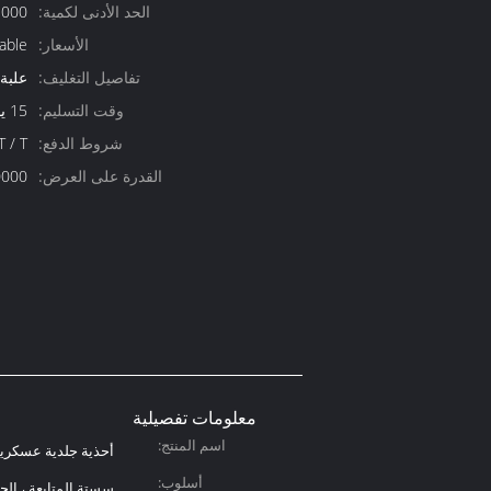
الحد الأدنى لكمية:
1000 زوج قابل للت
الأسعار:
able
تفاصيل التغليف:
علبة
وقت التسليم:
15 يوم عمل
شروط الدفع:
T / T ، ويسترن يونيون ،  / C
القدرة على العرض:
10000 زوج ل
معلومات تفصيلية
اسم المنتج:
أحذية جلدية عسكري
أسلوب:
سستة المتابعة ، الحذ