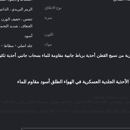
نوع الاغلاق:
الرمز البريدي ، الدانت
ميزة:
تنفس ، خفيف الوزن ، 
الجفاف ، شديد التحمل 
اللون:
أسود
مواد:
جلد اصلي + مطاط + EVA
ية من نسيج القطن
أحذية برباط جانبية مقاومة للماء بسحاب جانبي
أحذية تكت
,
,
ية الأحذية الجلدية العسكرية في الهواء الطلق أسود مقاوم للماء
، نعل امتصاص الصدمات الاحترافي ، إضافة ممتص صدمات خاص في راحة اليد ال