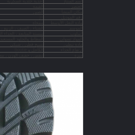
اسم المنتج
أحذية جلدية عسكرية
العنصر
القيمة
مكان المنشأ
الصين
رقم الموديل
JH
مادة النعل الأوسط
ممحاة
الموسم
الشتاء ، الصيف ، الربيع ،
أسلوب
سستة المتابعة ، الحذاء ال
المواد تسولي
المطاط والجلود المستعبد
مادة تبطين
نسيج قطن ، شبكي
ارتفاع الحذاء
الكاحل و Bootie
ميزة
تنفس ، خفيف الوزن ، مضا