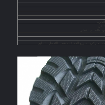
 الخريف
قتالي
ين والنسيج القطني
د للانزلاق ، سريع الجفاف ، شديد التحمل ، تبطين