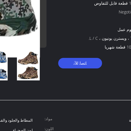
فاوض
Negoti
L.
 شهريا
ﺎﺘﺼﻟ ﺍﻶﻧ
مواد:
ة
المطاط والجلود وال
اللون:
لون الصحراء