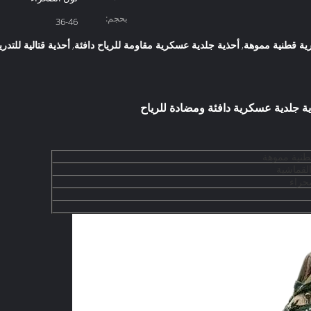
بحجم:
36-46
ية قطنية مموهة
أحذية جلدية عسكرية مقاومة للرياح دافئة
أحذية قتالية للت
,
,
ة جلدية عسكرية دافئة ومضادة للرياح
طنية مموهة
القماشية
حراء