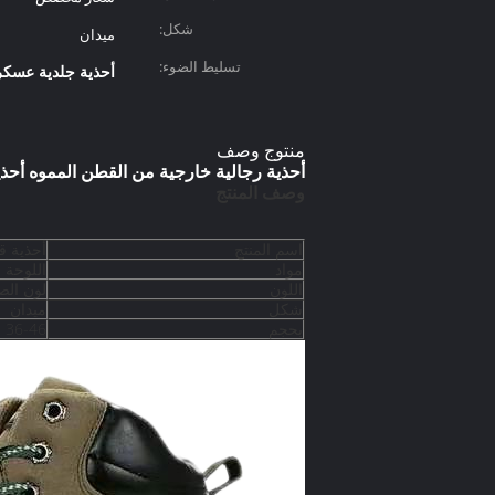
شكل:
ميدان
تسليط الضوء:
أحذية جلدية عسكر
منتوج وصف
أحذية رجالية خارجية من القطن المموه أحذي
وصف المنتج
اسم المنتج
أحذية ق
مواد
اللوحة 
اللون
لون الص
شكل
ميدان
بحجم
36-46