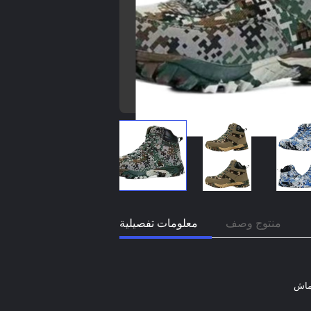
منتوج وصف
معلومات تفصيلية
قماش