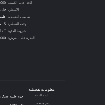
الحد الأدنى لكمية:
1000 قطعة قابل للت
الأسعار:
able
تفاصيل التغليف:
علبة
وقت التسليم:
15 يوم عمل
شروط الدفع:
T / T ، ويسترن يونيون ،  / C
القدرة على العرض:
10000 قطعة
معلومات تفصيلية
اسم المنتج:
أحذية جلدية عسكري
دعم مخصص:
شعار مخصص