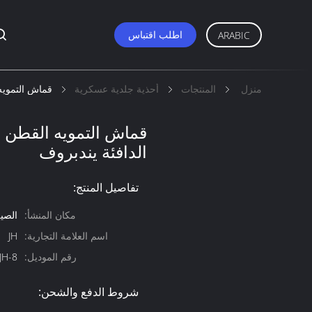
اطلب اقتباس
ARABIC
منزل
المنتجات
أحذية جلدية عسكرية
قماش التمويه 
قماش التمويه القطن ا
الدافئة يندبروف
تفاصيل المنتج:
مكان المنشأ:
الصي
اسم العلامة التجارية:
JH
رقم الموديل:
JH-8
شروط الدفع والشحن: