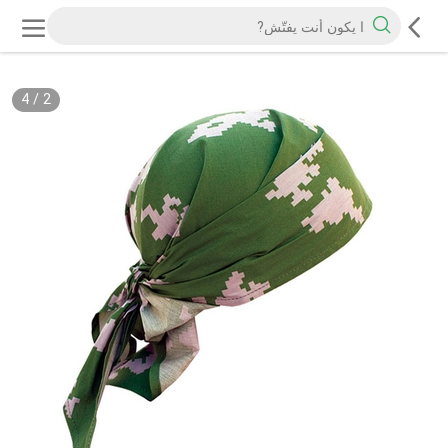
4
/
2