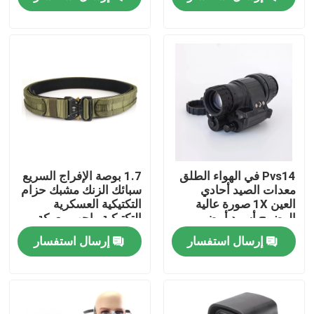
جولة في المعمل
مراقبة الجودة
اتصل بنا
اطلب اقتباس
Pvs14 في الهواء الطلق
1.7 بوصة الإفراج السريع
معدات الصيد أحادي
سبائك الزنك مشبك حزام
العين 1X صورة عالية
التكتيكية العسكرية
الزي العسكري القتالي
الوضوح أسود أبيض
التكتيكية واجب معركة
الحزام
إرسال استفسار
إرسال استفسار
زي التمويه العسكري
درع عسكري باليستي