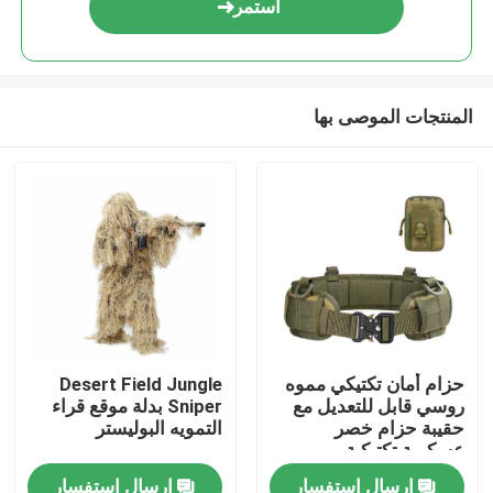
استمر
المنتجات الموصى بها
مسكن
حزام أمان تكتيكي مموه
Desert Field Jungle
روسي قابل للتعديل مع
Sniper بدلة موقع قراء
منتجات
حقيبة حزام خصر
التمويه البوليستر
عسكرية تكتيكية
إرسال استفسار
إرسال استفسار
معلومات عنا