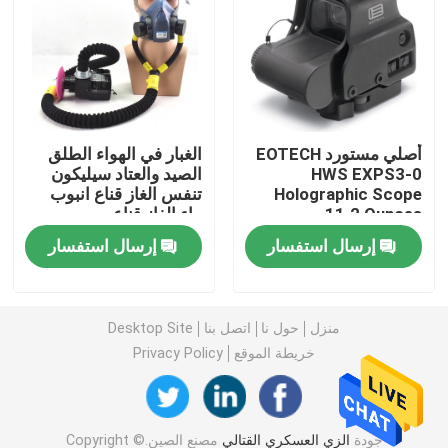
قمصان عسكرية تكتيكية
معطف الشتاء العسكري
أصلي مستورد EOTECH
الغبار في الهواء الطلق
HWS EXPS3-0
الصيد والعتاد سيليكون
حقيبة ظهر عسكرية تكتيكية
Holographic Scope
تنفس الغاز قناع انبوب
11.2 Ounces
ماء الغاز قناع
سترة عسكرية تكتيكية
إرسال استفسار
إرسال استفسار
أحذية جلدية عسكرية
منزل
حول نا
اتصل بنا
Desktop Site
خريطة الموقع
Privacy Policy
أحذية اللباس العسكري
معدات التخييم العسكرية
جودة
الزي العسكري القتالي
مصنع الصين.Copyright ©