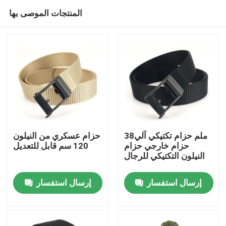
المنتجات الموصى بها
38ملم حزام تكتيكي آلي
حزام عسكري من النيلون
حزام خارجي حزام
120 سم قابل للتعديل
النيلون التكتيكي للرجال
منزل
إرسال استفسار
إرسال استفسار
حول بنا
إتصال