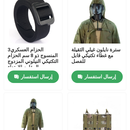
المنتجات
الزي العسكري القتالي
سترة نايلون غيلي الثقيلة
3الحزام العسكري
زي التمويه العسكري
مع غطاء تكتيكي قابل
المنسوج ذو 8 سم الحزام
للفصل
التكتيكي النيلوني المزدوج
المقاوم للارتداء
درع عسكري باليستي
إرسال استفسار
إرسال استفسار
قمصان عسكرية تكتيكية
معطف الشتاء العسكري
حقيبة ظهر عسكرية تكتيكية