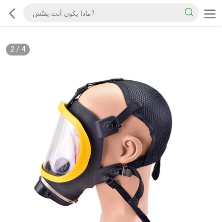
2
/
4