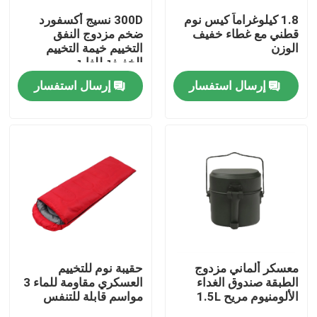
1.8 كيلوغراماً كيس نوم
300D نسيج أكسفورد
قطني مع غطاء خفيف
ضخم مزدوج النفق
جولة في المعمل
الوزن
التخييم خيمة التخييم
الخفيفة للغاية
إرسال استفسار
إرسال استفسار
مراقبة الجودة
اتصل بنا
اطلب اقتباس
الزي العسكري القتالي
زي التمويه العسكري
معسكر ألماني مزدوج
حقيبة نوم للتخييم
الطبقة صندوق الغداء
العسكري مقاومة للماء 3
الألومنيوم مريح 1.5L
مواسم قابلة للتنفس
درع عسكري باليستي