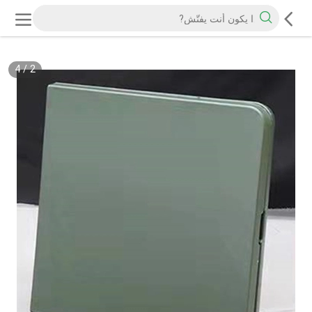
4
/
2