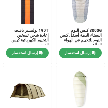
3000G كيس النوم
190T بوليستر تافيت
البيضاء البطة أسفل كيس
إعادة شحن تسخين
النوم للتخييم في الهواء
التخييم الكهربائية كيس
الطلق
النوم
إرسال استفسار
إرسال استفسار
مسكن
منتجات
معلومات عنا