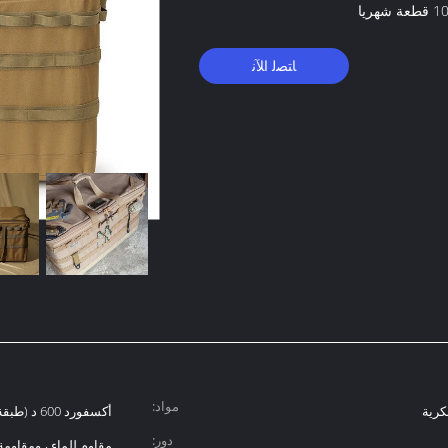
 شهريا
ﺎﺘﺼﻟ ﺍﻶﻧ
مواد:
كرية
أكسفورد 600 د (طبقة مزدوجة)
دور:
مقاوم للماء ، ومقاومة 