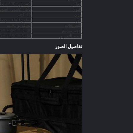
قماش
أكسفورد 600 د (طبقة مزدوجة)
اللون
كاكي غامق ، أسود
وزن
3.8 كجم
دور
مقاوم للماء ، ومقاو
التطبيقات
السفر والتخييم
حجم موسع
W620 * H380 * D400
حجم التخزين
W620 * H150 * D400
تفاصيل الصور