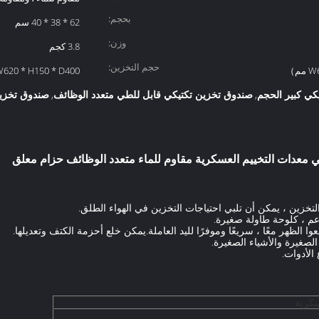
بحجم:
62 * 38 * 40 سم
وزن:
3.8 كجم
حجم التخزين:
م）
W620 * H150 * D400 م
كي كبير الحجم
صندوق تخزين تكتيكي قابل للطي متعدد الوظائف
صندوق تخزين
,
,
 معدات التخييم العسكرية مقاوم للماء متعدد الوظائف حزام معلق
سكرية