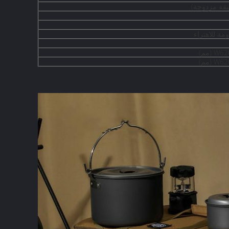
مة للاهتراء
 (مم)
 (مم)