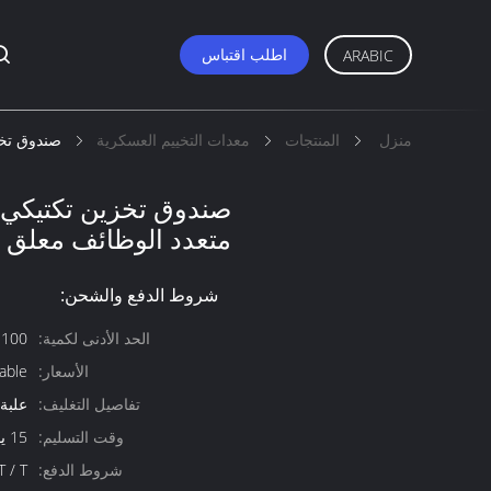
اطلب اقتباس
ARABIC
منزل
المنتجات
معدات التخييم العسكرية
صندوق تخز
صندوق تخزين تكتيكي ك
متعدد الوظائف معلق
شروط الدفع والشحن:
الحد الأدنى لكمية:
100 قطعة قابل للتفاوض
الأسعار:
able
تفاصيل التغليف:
علبة
وقت التسليم:
15 يوم عمل
شروط الدفع:
T / T ، ويسترن يونيون ،  / C