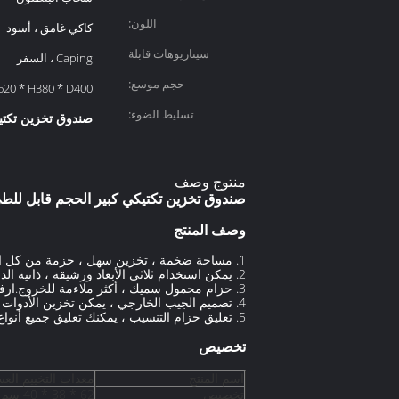
اللون:
كاكي غامق ، أسود
سيناريوهات قابلة
Caping ، السفر
للتطبيق:
حجم موسع:
W620 * H380 * D400 م
تسليط الضوء:
صندوق تخزين تكتي
منتوج وصف
صندوق تخزين تكتيكي كبير الحجم قابل للطي
وصف المنتج
1. مساحة ضخمة ، تخزين سهل ، حزمة من كل التخزين ، يمكن أن تلبي احتياجات التخزين في الهواء الطلق.
2. يمكن استخدام ثلاثي الأبعاد ورشيقة ، ذاتية الدعم ، كلوحة طاولة صغيرة.
3. حزام محمول سميك ، أكثر ملاءمة للخروج.ارفعوا الظهر معًا ، سريعًا وموفرًا لليد العاملة.يمكن خلع أحزمة الكتف وتعديلها.
4. تصميم الجيب الخارجي ، يمكن تخزين الأدوات الصغيرة والأشياء الصغيرة.
5. تعليق حزام التنسيب ، يمكنك تعليق جميع أنواع الأدوات.
تخصيص
اسم المنتج
معدات التخييم الع
تخصيص
62 * 38 * 40 سم