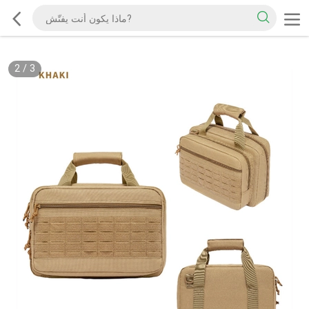
2
/
3