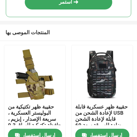
استمر
المنتجات الموصى بها
منزل
حقيبة ظهر عسكرية قابلة
حقيبة ظهر تكتيكية من
لإعادة الشحن من USB
البوليستر العسكرية ،
حول بنا
قابلة لإعادة الشحن
سريعة الإصدار ، إبزيم ،
مضادة للسرقة سعة 60
حافظة تكتيكية للساق 0.3
لترًا مموهة
كجم
إرسال استفسار
إرسال استفسار
إتصال