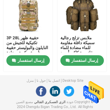
سترة عسكرية تكتيكية
أحذية جلدية عسكرية
ملابس تزلج رجالية
3P 28L حقيبة ظهر
سميكة دافئة مقاومة
تكتيكية للجيش من
أحذية اللباس العسكري
للماء مضادة للماء
النايلون والبوليستر حقيبة
بقلنسوة كاكي أسود
ظهر عسكرية مضادة
أصفر أبيض
للماء
معدات التخييم العسكرية
إرسال استفسار
إرسال استفسار
معدات الصيد في الهواء الطلق
Desktop Site
اتصل بنا
حول نا
منزل
معدات الصيد في الهواء الطلق
جودة
الزي العسكري القتالي
مصنع الصين.Copyright ©
قفازات ركوب مقاومة للماء
2024 Chengdu Bigan Trading Co., Ltd.. All Rights