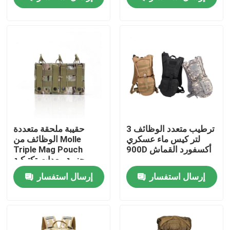
المنتجات
الزي العسكري القتالي
زي التمويه العسكري
درع عسكري باليستي
ترطيب متعدد الوظائف 3
حقيبة ملحقة متعددة
لتر كيس ماء عسكري
الوظائف من Molle
900D أكسفورد القماش
Triple Mag Pouch
قمصان عسكرية تكتيكية
حزمة معدات تكتيكية
خارجية
إرسال استفسار
إرسال استفسار
معطف الشتاء العسكري
حقيبة ظهر عسكرية تكتيكية