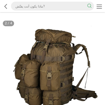
2
/
4