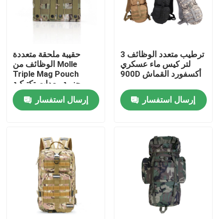
المنتجات
ترطيب متعدد الوظائف 3
حقيبة ملحقة متعددة
الزي العسكري القتالي
لتر كيس ماء عسكري
الوظائف من Molle
900D أكسفورد القماش
Triple Mag Pouch
حزمة معدات تكتيكية
زي التمويه العسكري
خارجية
إرسال استفسار
إرسال استفسار
درع عسكري باليستي
قمصان عسكرية تكتيكية
معطف الشتاء العسكري
حقيبة ظهر عسكرية تكتيكية