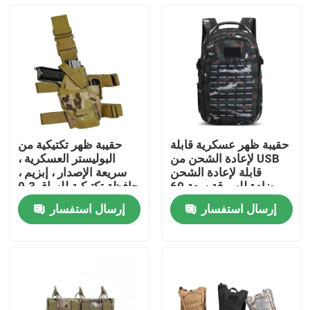
حقيبة ظهر عسكرية قابلة
حقيبة ظهر تكتيكية من
لإعادة الشحن من USB
البوليستر العسكرية ،
قابلة لإعادة الشحن
سريعة الإصدار ، إبزيم ،
مضادة للسرقة سعة 60
حافظة تكتيكية للساق 0.3
لترًا مموهة
كجم
إرسال استفسار
إرسال استفسار
منزل
حول بنا
إتصال